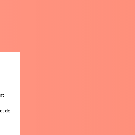
nt
et de