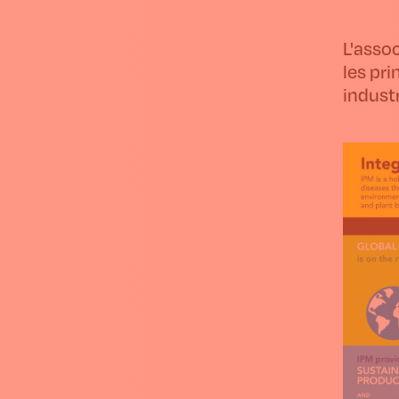
L'asso
les pr
indust