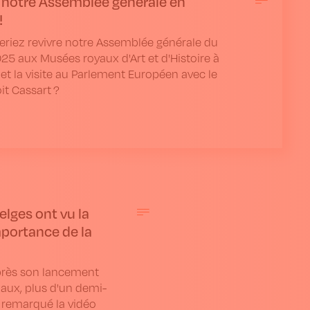
 notre Assemblée générale en
!
riez revivre notre Assemblée générale du
25 aux Musées royaux d'Art et d'Histoire à
 et la visite au Parlement Européen avec le
t Cassart ?
lges ont vu la
mportance de la
près son lancement
iaux, plus d'un demi-
à remarqué la vidéo