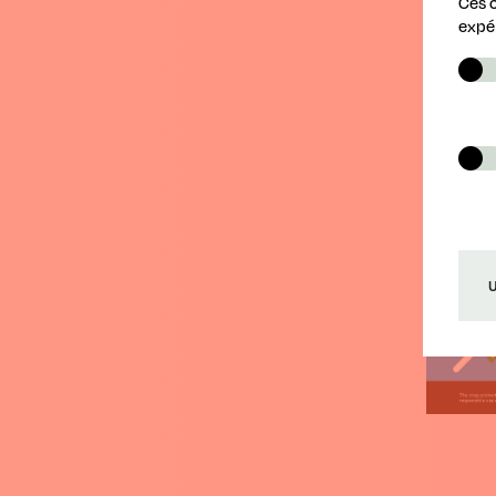
Ces 
expé
U