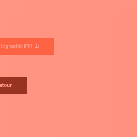
nfographie IPM
etour