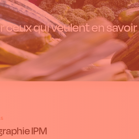
 ceux qui veulent en savoir 
15
graphie IPM