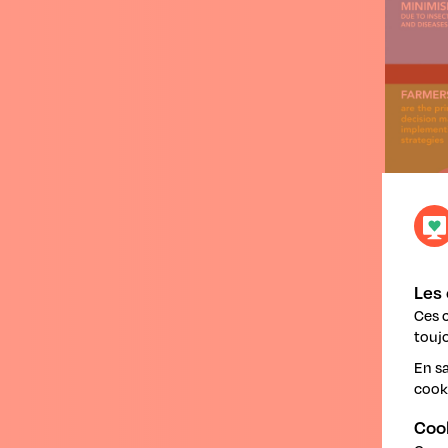
Les 
Ces 
toujo
En sa
cook
Coo