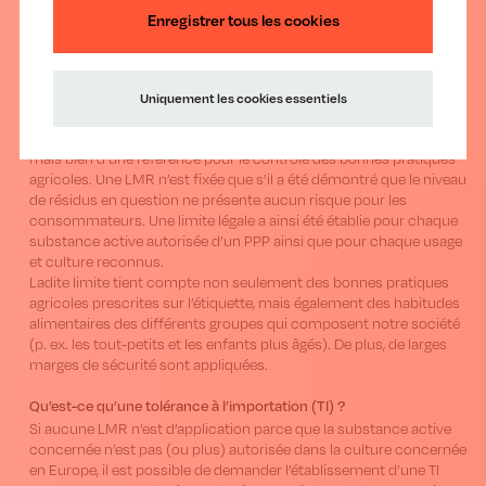
d'optimiser le site web après analyse.
tolérances à l’importation pour les produits de protection des
Enregistrer tous les cookies
plantes (PPP).
Qu’est-ce qu’une limite maximale de résidus (LMR) ?
La LMR est une norme légale inscrite dans le règlement européen
Uniquement les cookies essentiels
396/2005. Elle indique la quantité maximale de résidus de PPP que
peut contenir une culture. Il ne s’agit pas d’une limite de toxicité,
mais bien d’une référence pour le contrôle des bonnes pratiques
agricoles. Une LMR n’est fixée que s’il a été démontré que le niveau
de résidus en question ne présente aucun risque pour les
consommateurs. Une limite légale a ainsi été établie pour chaque
substance active autorisée d’un PPP ainsi que pour chaque usage
et culture reconnus.
Ladite limite tient compte non seulement des bonnes pratiques
agricoles prescrites sur l’étiquette, mais également des habitudes
alimentaires des différents groupes qui composent notre société
(p. ex. les tout-petits et les enfants plus âgés). De plus, de larges
marges de sécurité sont appliquées.
Qu’est-ce qu’une tolérance à l’importation (TI) ?
Si aucune LMR n’est d’application parce que la substance active
concernée n’est pas (ou plus) autorisée dans la culture concernée
en Europe, il est possible de demander l’établissement d’une TI