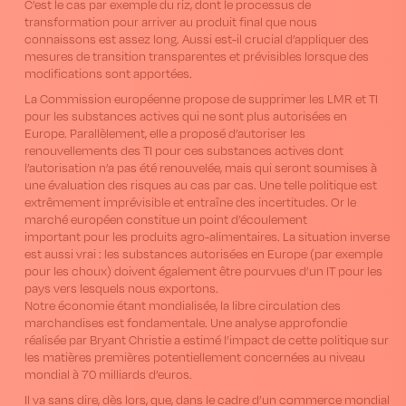
C’est le cas par exemple du riz, dont le processus de
transformation pour arriver au produit final que nous
connaissons est assez long. Aussi est-il crucial d’appliquer des
mesures de transition transparentes et prévisibles lorsque des
modifications sont apportées.
La Commission européenne propose de supprimer les LMR et TI
pour les substances actives qui ne sont plus autorisées en
Europe. Parallèlement, elle a proposé d’autoriser les
renouvellements des TI pour ces substances actives dont
l’autorisation n’a pas été renouvelée, mais qui seront soumises à
une évaluation des risques au cas par cas. Une telle politique est
extrêmement imprévisible et entraîne des incertitudes. Or le
marché européen constitue un point d’écoulement
important pour les produits agro-alimentaires. La situation inverse
est aussi vrai : les substances autorisées en Europe (par exemple
pour les choux) doivent également être pourvues d’un IT pour les
pays vers lesquels nous exportons.
Notre économie étant mondialisée, la libre circulation des
marchandises est fondamentale. Une analyse approfondie
réalisée par Bryant Christie a estimé l’impact de cette politique sur
les matières premières potentiellement concernées au niveau
mondial à 70 milliards d’euros.
Il va sans dire, dès lors, que, dans le cadre d’un commerce mondial