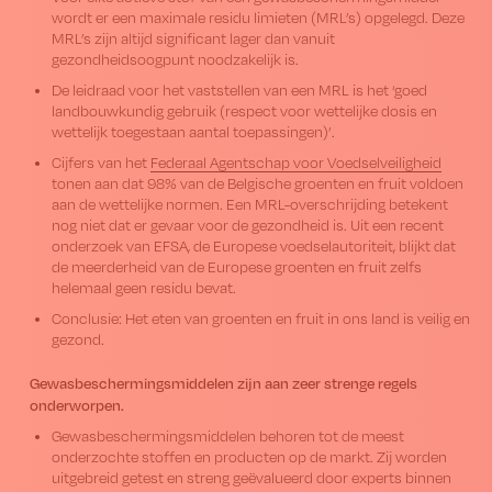
wordt er een maximale residu limieten (MRL’s) opgelegd. Deze
MRL’s zijn altijd significant lager dan vanuit
gezondheidsoogpunt noodzakelijk is.
De leidraad voor het vaststellen van een MRL is het ‘goed
landbouwkundig gebruik (respect voor wettelijke dosis en
wettelijk toegestaan aantal toepassingen)’.
Cijfers van het
Federaal Agentschap voor Voedselveiligheid
tonen aan dat 98% van de Belgische groenten en fruit voldoen
aan de wettelijke normen. Een MRL-overschrijding betekent
nog niet dat er gevaar voor de gezondheid is. Uit een recent
onderzoek van EFSA, de Europese voedselautoriteit, blijkt dat
de meerderheid van de Europese groenten en fruit zelfs
helemaal geen residu bevat.
Conclusie: Het eten van groenten en fruit in ons land is veilig en
gezond.
Gewasbeschermingsmiddelen zijn aan zeer strenge regels
onderworpen.
Gewasbeschermingsmiddelen behoren tot de meest
onderzochte stoffen en producten op de markt. Zij worden
uitgebreid getest en streng geëvalueerd door experts binnen