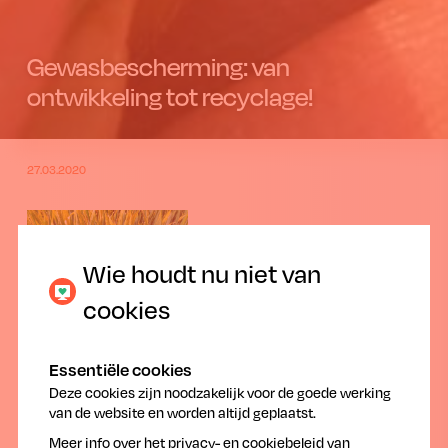
Gewasbescherming: van
ontwikkeling tot recyclage!
27.03.2020
Wie houdt nu niet van
cookies
Nut van gewasbescherming
Essentiële cookies
Duurzame gewasbeschermingsmiddelen zijn cruciaal voor een
voldoende productie van gezonde voeding.
Deze cookies zijn noodzakelijk voor de goede werking
van de website en worden altijd geplaatst.
Wereldwijd worden gewassen bedreigd door circa 30.000
soorten onkruiden, 3000 soorten aaltjes, 800 soorten
Meer info over het
privacy- en cookiebeleid
van