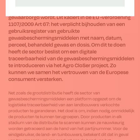
sectoren vinden het belangrijk dat een volledige
traceerbaarheid van gewasbeschermingsmiddelen
gewaarborgd wordt. Dit kadert in de EU -verordening
1107/2009 Art 67: het verplicht bijhouden van een
gebruiksregister van gebruikte
gewasbeschermingsmiddelen met naam, datum,
perceel, behandeld gewas en dosis. Om dit te doen
heeft de sector beslist om een digitale
traceerbaarheid van de gewasbeschermingsmiddelen
te introduceren via het Agro CloSer project. Zo
kunnen we samen het vertrouwen van de Europese
consument versterken.
Net zoals de grootdistributie heeft de sector van
gewasbeschermingsmiddelen een platform opgezet om de
logistieke traceerbaarheid van aan landbouwers verkochte
producten te garanderen. Het doel is om, indien nodig, onmiddellijk
de producten te kunnen terugroepen. Door producten in elk
stadium van de distributie te scannen kunnen ze nauwkeurig
worden getraceerd aan de hand van het partijnummer. Voor de
eindgebruiker, de land- en tuinbouwers, betekent dit dat in geval