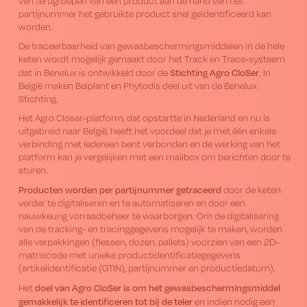
van terugroepen van een product aan de hand van het
partijnummer het gebruikte product snel geïdentificeerd kan
worden.
De traceerbaarheid van gewasbeschermingsmiddelen in de hele
keten wordt mogelijk gemaakt door het Track en Trace-systeem
Stichting Agro CloSer
dat in Benelux is ontwikkeld door de
. In
België maken Belplant en Phytodis deel uit van de Benelux
Stichting.
Het Agro Closer-platform, dat opstartte in Nederland en nu is
uitgebreid naar België, heeft het voordeel dat je met één enkele
verbinding met iedereen bent verbonden en de werking van het
platform kan je vergelijken met een mailbox om berichten door te
sturen.
Producten worden per partijnummer getraceerd
door de keten
verder te digitaliseren en te automatiseren en door een
nauwkeurig vorraadbeheer te waarborgen. Om de digitalisering
van de tracking- en tracinggegevens mogelijk te maken, worden
alle verpakkingen (flessen, dozen, pallets) voorzien van een 2D-
matrixcode met unieke productidentificatiegegevens
(artikelidentificatie (GTIN), partijnummer en productiedatum).
doel van Agro CloSer is om het gewasbeschermingsmiddel
Het
gemakkelijk te identificeren tot bij de teler
en indien nodig een