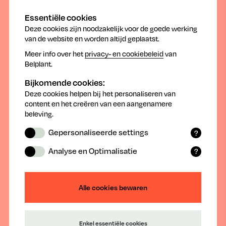
Essentiële cookies
Deze cookies zijn noodzakelijk voor de goede werking
van de website en worden altijd geplaatst.
Meer info over het
privacy- en cookiebeleid
van
Traceren van producten voor
Belplant.
gewasbescherming
Bijkomende cookies:
Deze cookies helpen bij het personaliseren van
content en het creëren van een aangenamere
Door de COVID periode, verstoring van de supply
beleving.
chain en oorlog in Ukraïne is het duidelijk dat de
voedselproductie van cruciaal belang is voor de
Gepersonaliseerde settings
?
Europese land- en tuinbouw. Naast de kwantiteit van
Functionele cookies onthouden door u
Analyse en Optimalisatie
?
het voedsel is de kwaliteit in Europa cruciaal. Zowel in
geselecteerde en ingevoerde
Statistische cookies verzamelen
instellingen en gegevens.
de kwantiteit als in kwaliteit spelen
(anonieme) data waarmee de website
gewasbeschermingsmiddelen een essentiële rol.
na analyse geoptimaliseerd kan worden.
Alle cookies bewaren
Zowel de producerende industrie (Belplant) als de de
distributie (Phytodis) promoten het verantwoord
gebruik van gewasbeschermingsmiddelen. Beide
Enkel essentiële cookies