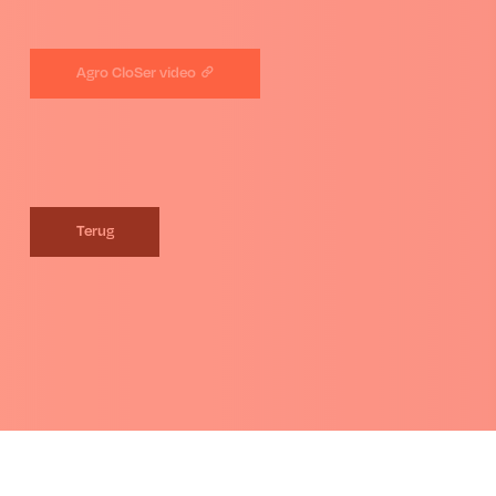
Agro CloSer video
Terug