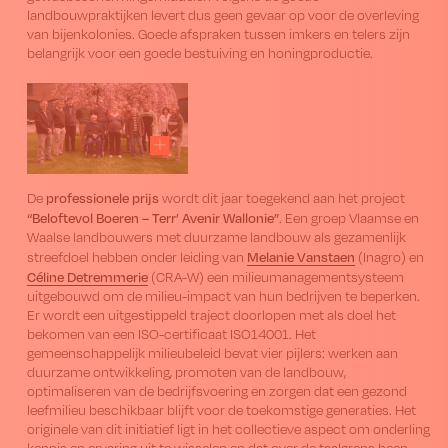
landbouwpraktijken levert dus geen gevaar op voor de overleving
van bijenkolonies. Goede afspraken tussen imkers en telers zijn
belangrijk voor een goede bestuiving en honingproductie.
professionele prijs
De
wordt dit jaar toegekend aan het project
“Beloftevol Boeren – Terr’ Avenir Wallonie”
. Een groep Vlaamse en
Waalse landbouwers met duurzame landbouw als gezamenlijk
Melanie Vanstaen
streefdoel hebben onder leiding van
(Inagro) en
Céline Detremmerie
(CRA-W) een milieumanagementsysteem
uitgebouwd om de milieu-impact van hun bedrijven te beperken.
Er wordt een uitgestippeld traject doorlopen met als doel het
bekomen van een ISO-certificaat ISO14001. Het
gemeenschappelijk milieubeleid bevat vier pijlers: werken aan
duurzame ontwikkeling, promoten van de landbouw,
optimaliseren van de bedrijfsvoering en zorgen dat een gezond
leefmilieu beschikbaar blijft voor de toekomstige generaties. Het
originele van dit initiatief ligt in het collectieve aspect om onderling
kennis en ervaring uit te wisselen en dat over de taalgrens heen,