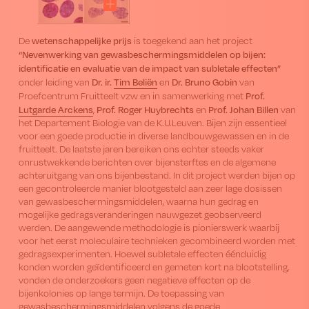
wetenschappelijke prijs
De
is toegekend aan het project
“Nevenwerking van gewasbeschermingsmiddelen op bijen:
identificatie en evaluatie van de impact van subletale effecten”
Dr. ir.
Tim Beliën
Dr. Bruno Gobin
onder leiding van
en
van
Prof.
Proefcentrum Fruitteelt vzw en in samenwerking met
Lutgarde Arckens
Prof. Roger Huybrechts
Prof. Johan Billen
,
en
van
het Departement Biologie van de K.U.Leuven. Bijen zijn essentieel
voor een goede productie in diverse landbouwgewassen en in de
fruitteelt. De laatste jaren bereiken ons echter steeds vaker
onrustwekkende berichten over bijensterftes en de algemene
achteruitgang van ons bijenbestand. In dit project werden bijen op
een gecontroleerde manier blootgesteld aan zeer lage dosissen
van gewasbeschermingsmiddelen, waarna hun gedrag en
mogelijke gedragsveranderingen nauwgezet geobserveerd
werden. De aangewende methodologie is pionierswerk waarbij
voor het eerst moleculaire technieken gecombineerd worden met
gedragsexperimenten. Hoewel subletale effecten éénduidig
konden worden geïdentificeerd en gemeten kort na blootstelling,
vonden de onderzoekers geen negatieve effecten op de
bijenkolonies op lange termijn. De toepassing van
gewasbeschermingsmiddelen volgens de goede