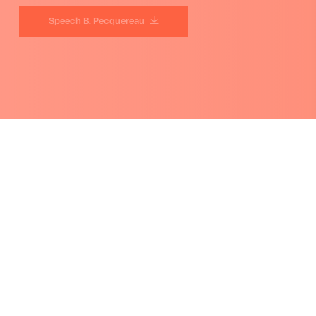
Speech B. Pecquereau
Overzicht van alle dossiers
Wettenschappelijke dossier