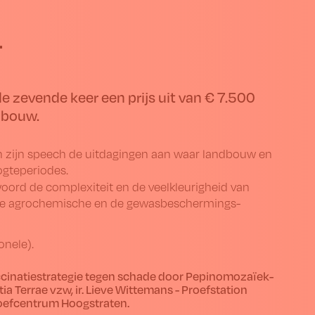
.
e zevende keer een prijs uit van € 7.500
dbouw.
in zijn speech de uitdagingen aan waar landbouw en
gteperiodes.
woord de complexiteit en de veelkleurigheid van
 de agrochemische en de gewasbeschermings­
onele).
cinatie­strategie tegen schade door Pepinomozaïek­
tia Terrae vzw,
ir. Lieve Wittemans
- Proefstation
roefcentrum Hoogstraten.