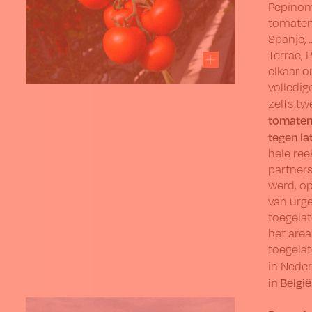
Pepinomo
tomatent
Spanje, 
Terrae, 
elkaar 
volledi
zelfs tw
tomaten
tegen la
hele ree
partners
werd, o
van urge
toegelat
het area
toegelat
in Nede
in Belgi