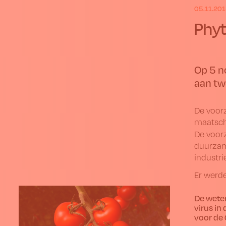
05.11.201
Phyt
Op 5 n
aan tw
De voorz
maatsch
De voorz
duurzam
industri
Er werd
De
weten
virus in
voor de 