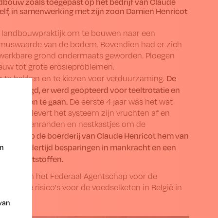
bouw zoals toegepast op het bedrijf van Claude
elf, in samenwerking met zijn zoon
Damien Henricot
jn landbouwpraktijk om te bouwen naar een
humuswaarde van de bodem. Bovendien had er zich
ewerkbare grond ondermaats geworden. Ploegen
euw tot grote erosie­problemen.
De
or te hakken en te kiezen voor verduurzaming.
envoudigd, er werd geopteerd voor teeltrotatie en
sie tegen te gaan.
De eerste 4 jaar was het wat
is. Nu levert het systeem zijn vruchten af en
van bloemenranden en nestkastjes om de
gelen op de boerderij van Claude Henricot hem van
t tezelfdertijd besparingen in mankracht en een
en
n en meststoffen.
uurder van het Federaal Agentschap voor de
ogelijke risico's voor de voedselketen in België in
 van