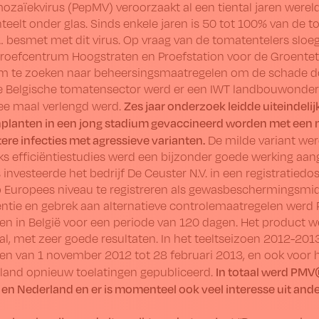
zaïek­virus (PepMV) veroorzaakt al een tiental jaren wereld
eelt onder glas. Sinds enkele jaren is 50 tot 100% van de tom
… besmet met dit virus. Op vraag van de tomatentelers sloe
Proefcentrum Hoogstraten en Proefstation voor de Groentet
om te zoeken naar beheersings­maatregelen om de schade d
ge Belgische tomatensector werd er een IWT landbouwonderz
Zes jaar onderzoek leidde uiteindelijk
ee maal verlengd werd.
planten in een jong stadium gevaccineerd worden met een 
tere infecties met agressieve varianten.
De milde variant wer
ks efficiëntiestudies werd een bijzonder goede werking a
 investeerde het bedrijf De Ceuster N.V. in een registrati
p Europees niveau te registreren als gewasbeschermings­mi
ntie en gebrek aan alternatieve controle­maatregelen werd
en in België voor een periode van 120 dagen. Het product w
al, met zeer goede resultaten. In het teeltseizoen 2012-2013
en van 1 november 2012 tot 28 februari 2013, en ook voor he
In totaal werd PMV
rland opnieuw toelatingen gepubliceerd.
ë en Nederland en er is momenteel ook veel interesse uit and