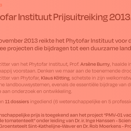
3
ofar Instituut Prijsuitreiking 2013
ovember 2013 reikte het Phytofar Instituut voor d
ee projecten die bijdragen tot een duurzame lan
Arsène Burny
itter van het Phytofar Instituut, Prof.
, haalde 
appij voorstaan. Denken we maar aan de toenemende droo
Klaus Kötting
itter van Phytofar,
, schetste in zijn welkomst
e landbouw­systemen, evenals de essentiële bijdrage van
e aan onderzoek en ontwikkeling.
11 dossiers
en
ingediend (6 wetenschappelijke en 5 professi
schappelijke prijs
is toegekend aan het project
“PMV-01 vac
 de tomatenteelt”
onder leiding van
Dr. ir. Inge Hanssen
- Scien
Groenteteelt Sint-Kathelijne-Waver en Dr. Rob Moerkens - P