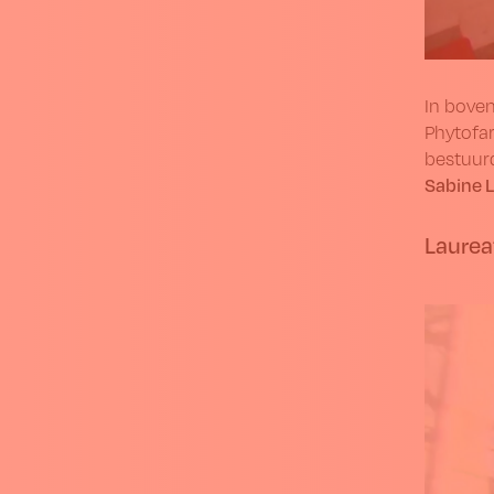
In boven
Phytofar
bestuurd
Sabine L
Laurea