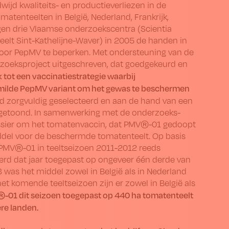
wijd kwaliteits- en productieverliezen in de
atenteelten in België, Nederland, Frankrijk,
gen drie Vlaamse onderzoeks­centra (Scientia
eelt Sint-Kathelijne-Waver) in 2005 de handen in
oor PepMV te beperken. Met ondersteuning van de
oeks­project uitgeschreven, dat goedgekeurd en
 tot een vaccinatie­strategie waarbij
milde PepMV variant om het gewas te beschermen
d zorgvuldig geselecteerd en aan de hand van een
angetoond. In samenwerking met de onderzoeks­
edossier om het tomatenvaccin, dat PMV®-01 gedoopt
ddel voor de beschermde tomatenteelt. Op basis
 PMV®-01 in teeltseizoen 2011-2012 reeds
erd dat jaar toegepast op ongeveer één derde van
 was het middel zowel in België als in Nederland
t komende teeltseizoen zijn er zowel in België als
®-01 dit seizoen toegepast op 440 ha tomatenteelt
ere landen.