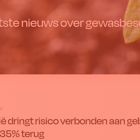
tste nieuws over gewasbes
22
ië dringt risico verbonden aan 
35% terug