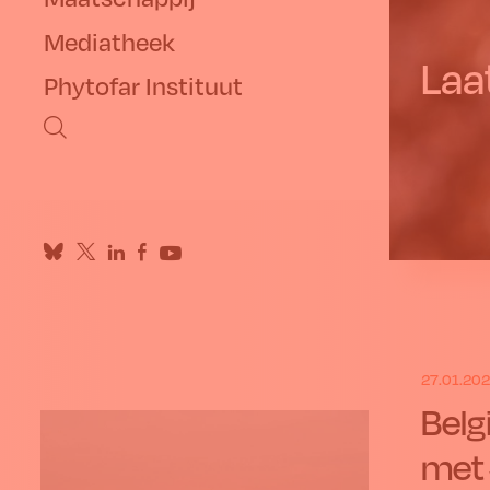
Mediatheek
Laa
Phytofar Instituut
27.01.20
Belg
met 