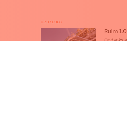
02.07.2026
Ruim 1.0
Ondanks e
naar techn
07.2026
EU keurt nieuwe wetgeving r
Genomische Technieken goe