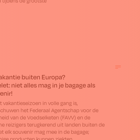
tijdens de grootste
akantie buiten Europa?
let: niet alles mag in je bagage als
enir!
t vakantieseizoen in volle gang is,
chuwen het Federaal Agentschap voor de
gheid van de Voedselketen (FAVV) en de
e reizigers terugkerend uit landen buiten de
iet elk souvenir mag mee in de bagage;
ge producten kunnen ziekten