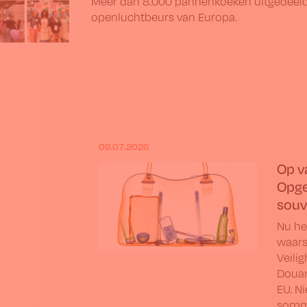
Meer dan 8.000 pannenkoeken uitgedeeld 
openluchtbeurs van Europa.
09.07.2026
Op v
Opge
souv
Nu he
waars
Veili
Douan
EU. N
sommi