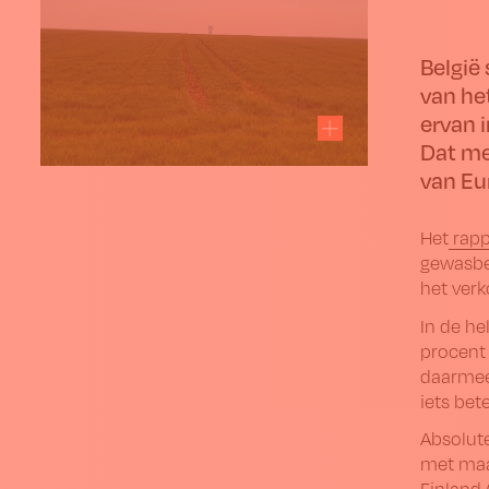
België
van he
ervan 
Dat me
van Eu
Het
rapp
gewasbe
het verk
In de h
procent 
daarmee 
iets bet
Absolut
met maar
Finland 