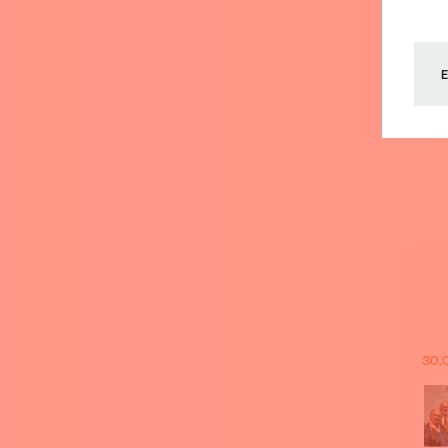
T
E
30.