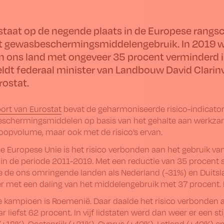
 staat op de negende plaats in de Europese rangsc
t gewasbeschermingsmiddelengebruik. In 2019 wa
in ons land met ongeveer 35 procent verminderd i
ldt federaal minister van Landbouw David Clarin
rostat.
ort van Eurostat
bevat de geharmoniseerde risico-indicator
schermingsmiddelen op basis van het gehalte aan werkzame
oopvolume, maar ook met de risico’s ervan.
ele Europese Unie is het risico verbonden aan het gebruik
in de periode 2011-2019. Met een reductie van 35 procent s
de ons omringende landen als Nederland (-31%) en Duitslan
er met een daling van het middelengebruik met 37 procent.
e kampioen is Roemenië. Daar daalde het risico verbonden
 liefst 62 procent. In vijf lidstaten werd dan weer er een s
(+18%), Oostenrijk (+21%), Cyprus (+40%), Letland (+40%) e