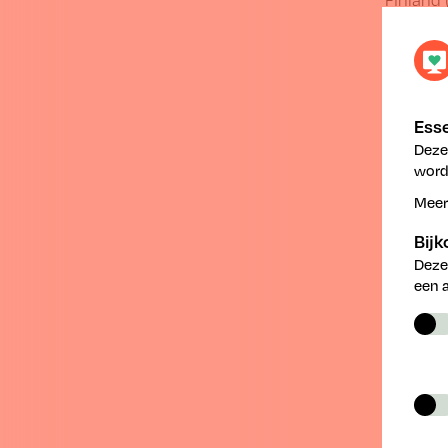
De Europ
concrete
aan het
De minis
Esse
verbonde
Deze
Belgisch
worde
Europa e
Meer
Bij
Deze
een 
A