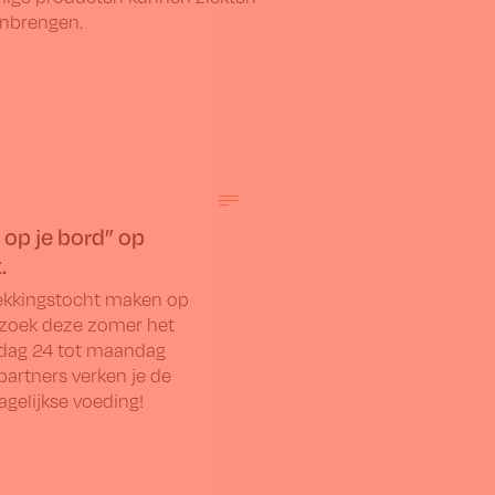
nbrengen.
 op je bord” op
.
dekkingstocht maken op
ezoek deze zomer het
jdag 24 tot maandag
partners verken je de
gelijkse voeding!