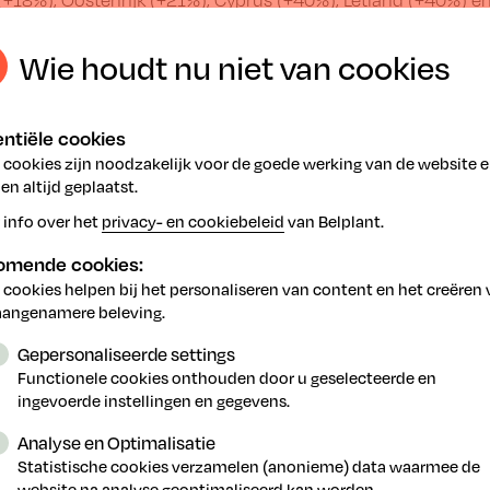
ese Unie wil haar voedselsysteem laten evolueren naar ee
Wie houdt nu niet van cookies
 strategieën uitgewerkt, zoals de ‘farm-to-fork’-strategie. 
 gebruik van gewasbeschermingsmiddelen tegen 2030 gehalv
ter is tevreden met de resultaten. "Ons land legt zich stee
ntiële cookies
n is aan het gebruik van gewasbeschermingsmiddelen. Dat we
 cookies zijn noodzakelijk voor de goede werking van de website 
e landbouwers in het bijzonder, die vaak bekritiseerd worden,
n altijd geplaatst.
n de rest van de wereld", meent Clarinval.
 info over het
privacy- en cookiebeleid
van Belplant.
komende cookies:
 cookies helpen bij het personaliseren van content en het creëren
aangenamere beleving.
Gepersonaliseerde settings
Functionele cookies onthouden door u geselecteerde en
ingevoerde instellingen en gegevens.
rtikel VILT
Analyse en Optimalisatie
Statistische cookies verzamelen (anonieme) data waarmee de
website na analyse geoptimaliseerd kan worden.