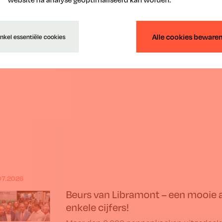
erug
Alle cookies beware
nkel essentiële cookies
07.2026
Beurs van Libramont – een mooie a
enkele cijfers!