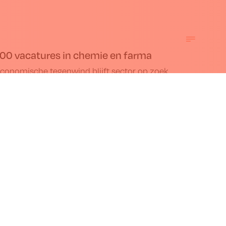
00 vacatures in chemie en farma
conomische tegenwind blijft sector op zoek
isch talent
ond Nieuwe
d