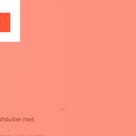
n
fsluiter met