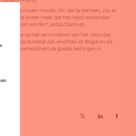
n meer duurzaam model. Om dat te behalen, zijn er
“Daarin staat onder meer dat het risico verbonden
eerd moet worden”, aldus Clarinval.
ds meer toe op het verminderen van het risico dat
rpt ook duidelijk zijn vruchten af. België en de
en
 zijn in werkelijkheid de goede leerlingen in
 van