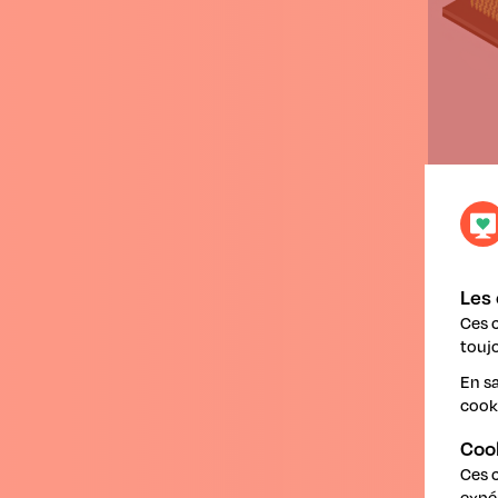
Les 
Ces 
toujo
Avant 
En sa
cook
Appli
Coo
Remp
Ces 
PPP.
expé