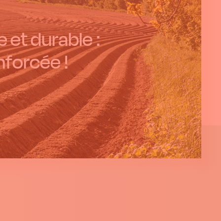
 et durable :
nforcée !