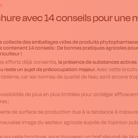
25
hure avec 14 conseils pour une me
la collecte des emballages vides de produits phytopharmaceu
 contenant 14 conseils : De bonnes pratiques agricoles pour un
riculteur !
la présence de substances active
es efforts déjà consentis,
au reste un sujet de préoccupation majeur.
Avec cette brochur
roblème, car les normes de qualité de l'eau sont encore tr
ossibilités de plus en plus limitées pour protéger efficace
res ;
erte de surface de production due à la tendance à instaurer
auvaise image du secteur agricole auprès de l'opinion pub
 nouvelle brochure, vous trouverez un bref résumé de 14 