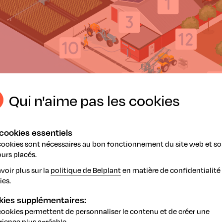
Qui n'aime pas les cookies
cookies essentiels
cookies sont nécessaires au bon fonctionnement du site web et so
urs placés.
une pulvérisation en Wallonie
voir plus sur la
politique de Belplant
en matière de confidentialité 
ies.
quez les principes de la lutte intégrée (IPM).
kies supplémentaires:
lissez le Fyteauscan
pour détecter, sur votre exploitation, l
cookies permettent de personnaliser le contenu et de créer une
rience plus agréable.