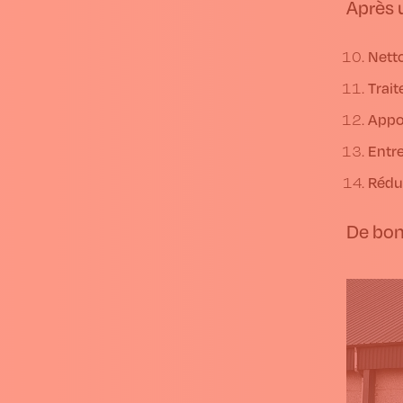
Après 
Netto
Trait
Appor
Entr
Rédui
De bon