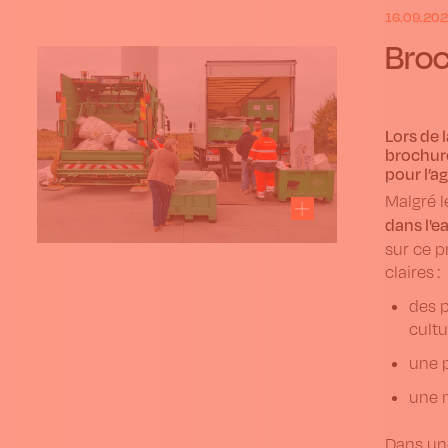
16.09.20
Broc
Lors de 
brochure
pour l’ag
Malgré l
dans l'e
sur ce p
claires :
des p
cultu
une p
une m
Dans une