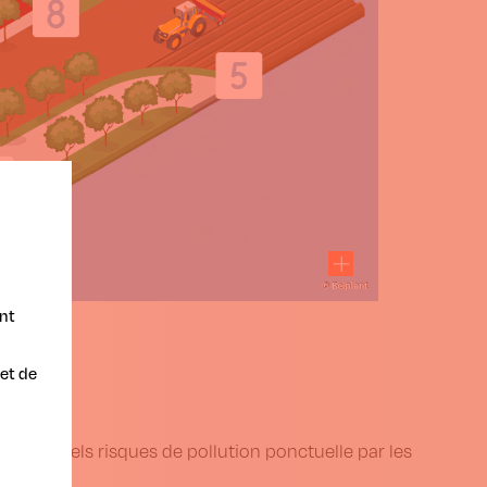
nt
et de
es éventuels risques de pollution ponctuelle par les