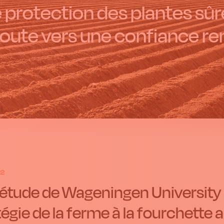
 protection des plantes sûre
route vers une confiance re
22
étude de Wageningen University
tégie de la ferme à la fourchette 