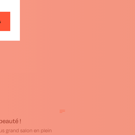
s
beauté !
us grand salon en plein