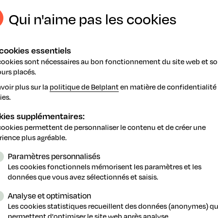
ce en matière de changement et d'innovation - il est tout à f
te transformation nécessaire. Les principales conclusions de 
Qui n'aime pas les cookies
en soulignent les défis auxquels les agriculteurs de l'UE s
es de la Commission européenne. »
cookies essentiels
vons besoin d'un cadre réglementaire qui soutient l'innovati
cookies sont nécessaires au bon fonctionnement du site web et so
ssent atteindre les objectifs des transformations verte et
urs placés.
 objectifs 2030 proposés, la Commission européenne recon
sation plus rapides pour la mise sur le marché de nouvelles 
voir plus sur la
politique de Belplant
en matière de confidentialité 
r et des incitations pour que les agriculteurs aient accès à d
ies.
kies supplémentaires:
cookies permettent de personnaliser le contenu et de créer une
rience plus agréable.
Paramètres personnalisés
Les cookies fonctionnels mémorisent les paramètres et les
données que vous avez sélectionnés et saisis.
tude WUR
Analyse et optimisation
Les cookies statistiques recueillent des données (anonymes) qu
permettent d'optimiser le site web après analyse.