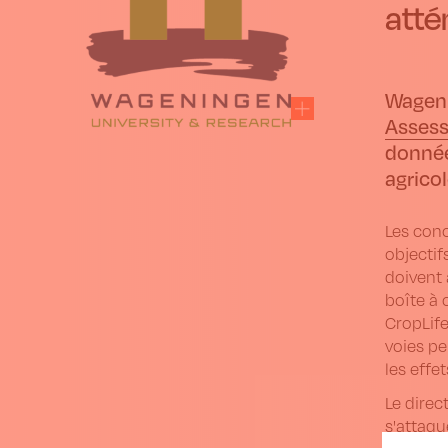
atté
Wageni
Assess
donnée
agricol
Les conc
objectifs
doivent 
boîte à 
CropLife
voies pe
les effe
Le direc
s'attaqu