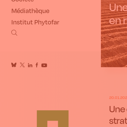
Une
Médiathèque
en 
Institut Phytofar
20.01.20
Une 
stra