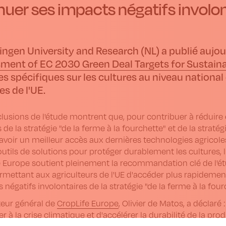
nuer ses impacts négatifs involo
ngen University and Research (NL) a publié aujou
ment of EC 2030 Green Deal Targets for Sustain
s spécifiques sur les cultures au niveau national
es de l'UE.
lusions de l'étude montrent que, pour contribuer à réduire e
 de la stratégie "de la ferme à la fourchette" et de la stratég
avoir un meilleur accès aux dernières technologies agricole
outils de solutions pour protéger durablement les cultures,
 Europe soutient pleinement la recommandation clé de l'étu
rmettant aux agriculteurs de l'UE d'accéder plus rapidement
ts négatifs involontaires de la stratégie "de la ferme à la four
teur général de
CropLife Europe
, Olivier de Matos, a déclaré
er à la crise climatique et d'accélérer la durabilité de la pr