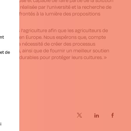
ait disposé et capable de faire partie de la solution
l'étude réalisée par l'université et la recherche de
eront confrontés à la lumière des propositions
on dans l'agriculture afin que les agriculteurs de
nt
 numérique en Europe. Nous espérons que, compte
naîtra la nécessité de créer des processus
solutions, ainsi que de fournir un meilleur soutien
et de
es outils durables pour protéger leurs cultures. »
i