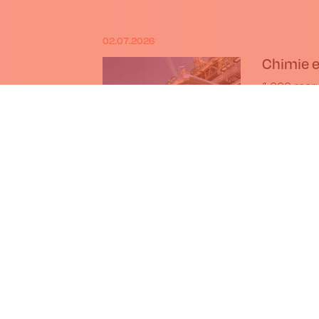
02.07.2026
Chimie e
1.600 rec
tendu
07.2026
L'UE adopte une nouvelle légis
nouvelles techniques génom
Le Parlement européen a adopté une 