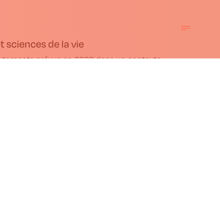
t sciences de la vie
rutements prévus en 2026 dans un contexte
lation sur les
iques
législation sur