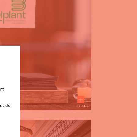
nt
et de