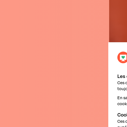
Les 
Ces 
toujo
En sa
cook
Coo
Ces 
expé