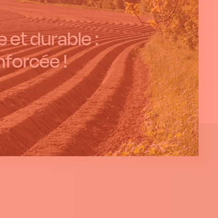
 et durable :
nforcée !