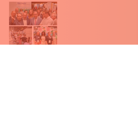
Foire de Libramont : clap de fin en beauté !
Plus de 8 000 crêpes distribuées sur ce plus grand salon en
plein air d'Europe.
09.07.2026
Vous partez en vacances dans un pays hors