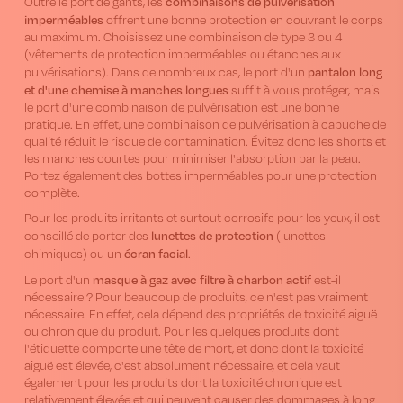
combinaisons de pulvérisation
Outre le port de gants, les
imperméables
offrent une bonne protection en couvrant le corps
au maximum. Choisissez une combinaison de type 3 ou 4
(vêtements de protection imperméables ou étanches aux
pantalon long
pulvérisations). Dans de nombreux cas, le port d'un
et d'une chemise à manches longues
suffit à vous protéger, mais
le port d'une combinaison de pulvérisation est une bonne
pratique. En effet, une combinaison de pulvérisation à capuche de
qualité réduit le risque de contamination. Évitez donc les shorts et
les manches courtes pour minimiser l'absorption par la peau.
Portez également des bottes imperméables pour une protection
complète.
Pour les produits irritants et surtout corrosifs pour les yeux, il est
lunettes de protection
conseillé de porter des
(lunettes
écran facial
chimiques) ou un
.
masque à gaz avec filtre à charbon actif
Le port d'un
est-il
nécessaire ? Pour beaucoup de produits, ce n'est pas vraiment
nécessaire. En effet, cela dépend des propriétés de toxicité aiguë
ou chronique du produit. Pour les quelques produits dont
l'étiquette comporte une tête de mort, et donc dont la toxicité
aiguë est élevée, c'est absolument nécessaire, et cela vaut
également pour les produits dont la toxicité chronique est
relativement élevée et qui peuvent causer des dommages à long