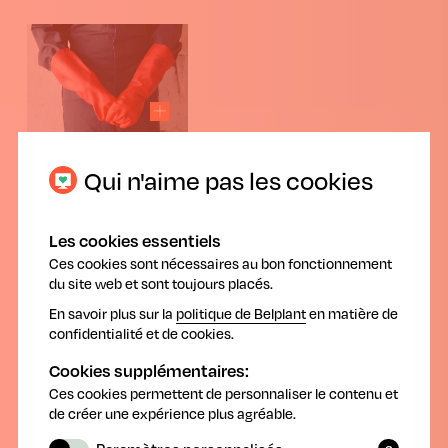
Protection personnelle : pensez à votre
Qui n'aime pas les cookies
santé !
Les cookies essentiels
Nous savons tous qu'en tant qu'agriculteur et
Ces cookies sont nécessaires au bon fonctionnement
horticulteur, nous devons utiliser les produits
du site web et sont toujours placés.
phytopharmaceutiques correctement,
En savoir plus sur la
politique de Belplant
en matière de
conformément aux instructions figurant sur
confidentialité et de cookies.
l'étiquette : le bon choix de produit, le bon dosage, la
bonne application et le bon moment de la journée.
Cookies supplémentaires:
Lorsque vous utilisez des produits
Ces cookies permettent de personnaliser le contenu et
phytopharmaceutiques, il est logique de respecter les
de créer une expérience plus agréable.
temps d'attente et les zones tampons, de prêter