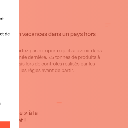
nt
artez en vacances dans un pays hors
et de
 ?
n, n’emportez pas n'importe quel souvenir dans
ges! L'année dernière, 7.5 tonnes de produits à
t été saisis lors de contrôles réalisés par les
. Vérifiez les règles avant de partir.
i
'assiette » à la
7 juillet !