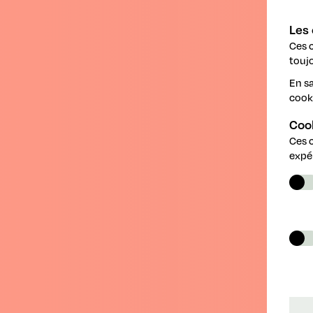
Les 
Ces 
toujo
En sa
cook
Coo
Ces 
expé
09.07.