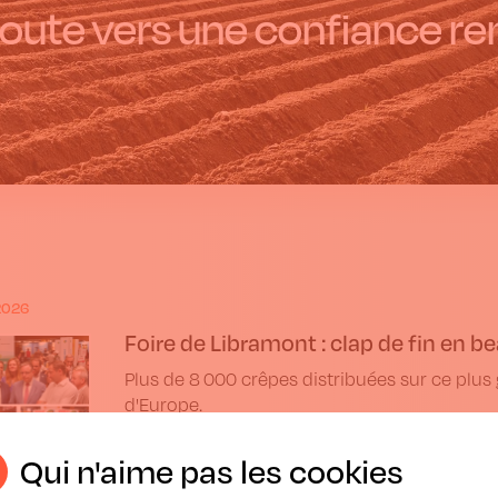
route vers une confiance re
2026
Foire de Libramont : clap de fin en be
Plus de 8 000 crêpes distribuées sur ce plus 
d'Europe.
Qui n'aime pas les cookies