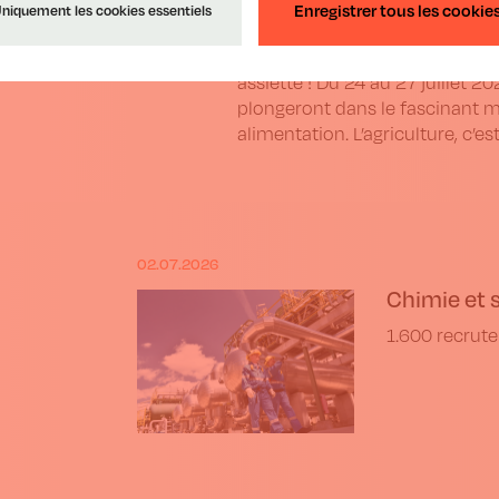
Envie d’un voyage à la découver
Enregistrer tous les cookie
niquement les cookies essentiels
surprenant à la Foire de Libram
Pôle One Health pour une expéri
assiette ! Du 24 au 27 juillet 2
plongeront dans le fascinant 
alimentation. L’agriculture, c’est
02.07.2026
Chimie et s
1.600 recrut