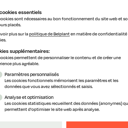
cookies essentiels
cookies sont nécessaires au bon fonctionnement du site web et so
urs placés.
09.07.2026
Vous p
voir plus sur la
politique de Belplant
en matière de confidentialité 
ies.
Europe
Attentio
kies supplémentaires:
vos baga
cookies permettent de personnaliser le contenu et de créer une
risque on
rience plus agréable.
autorités
Paramètres personnalisés
Les cookies fonctionnels mémorisent les paramètres et les
données que vous avez sélectionnés et saisis.
Analyse et optimisation
Les cookies statistiques recueillent des données (anonymes) qu
2026
permettent d'optimiser le site web après analyse.
Découvrez « de la terre à l
Foire de Libramont du 24-2