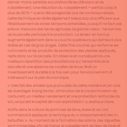
dernier moins sensible aux phénomènes d’érosion et de
ruissellement. Une réduction du ruissellement − parfois jusqu’à
plus de 90 % − a ainsi été enregistrée lors de nombreux essais.
Cette technique se révèle également beaucoup plus efficace que
l’établissement de zones tampons enherbées, puisqu’il ne faut pas
prévoir d’exclure des terres agricoles de grande valeur : l’ensemble
de la parcelle participe à la production. La teneur en humus
augmente également dans la couche supérieure qui demeure plus
stable en cas de gros orages. Cette fine couche, qui renferme les
nutriments et les produits de protection des plantes appliqués,
reste donc sur la parcelle. On observe en conséquence une
meilleure répartition des précipitations sur l’ensemble de la
parcelle et une absence de coulées de boue. Bref, un
investissement durable à la fois sain pour l’environnement et
intéressant sur le plan économique.
« Cela fait des années que je procède de cette manière et j’en vois
les avantages à long terme : diminution de la consommation de
carburant, un meilleur rendement et une protection renforcée du
sol, ce qui est le capital de mon exploitation ! », explique Josse.
Actifs dans la culture de pommes de terre, Josse et Jan ont
commencé à appliquer la technique du « cloisonnement des in-
terbuttes ». Au moment de la formation des sillons, des diguettes
sont implantées afin de freiner le ruissellement de l’eau de pluie et