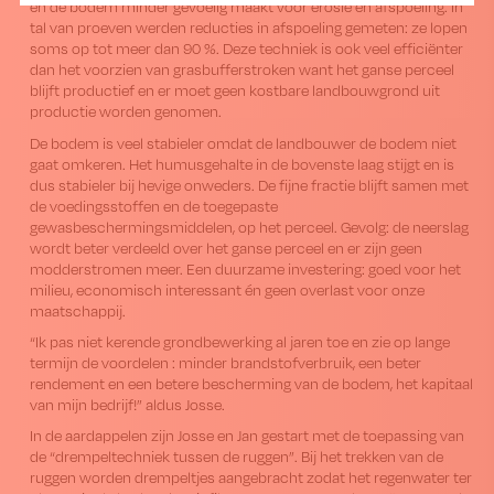
en de bodem minder gevoelig maakt voor erosie en afspoeling. In
tal van proeven werden reducties in afspoeling gemeten: ze lopen
soms op tot meer dan 90 %. Deze techniek is ook veel efficiënter
dan het voorzien van grasbufferstroken want het ganse perceel
blijft productief en er moet geen kostbare landbouwgrond uit
productie worden genomen.
De bodem is veel stabieler omdat de landbouwer de bodem niet
gaat omkeren. Het humusgehalte in de bovenste laag stijgt en is
dus stabieler bij hevige onweders. De fijne fractie blijft samen met
de voedingsstoffen en de toegepaste
gewasbeschermingsmiddelen, op het perceel. Gevolg: de neerslag
wordt beter verdeeld over het ganse perceel en er zijn geen
modderstromen meer. Een duurzame investering: goed voor het
milieu, economisch interessant én geen overlast voor onze
maatschappij.
“Ik pas niet kerende grondbewerking al jaren toe en zie op lange
termijn de voordelen : minder brandstofverbruik, een beter
rendement en een betere bescherming van de bodem, het kapitaal
van mijn bedrijf!” aldus Josse.
In de aardappelen zijn Josse en Jan gestart met de toepassing van
de “drempeltechniek tussen de ruggen”. Bij het trekken van de
ruggen worden drempeltjes aangebracht zodat het regenwater ter