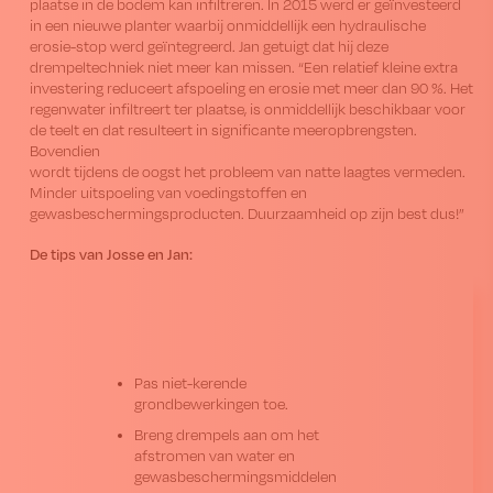
plaatse in de bodem kan infiltreren. In 2015 werd er geïnvesteerd
in een nieuwe planter waarbij onmiddellijk een hydraulische
erosie-stop werd geïntegreerd. Jan getuigt dat hij deze
drempeltechniek niet meer kan missen. “Een relatief kleine extra
investering reduceert afspoeling en erosie met meer dan 90 %. Het
regenwater infiltreert ter plaatse, is onmiddellijk beschikbaar voor
de teelt en dat resulteert in significante meeropbrengsten.
Bovendien
wordt tijdens de oogst het probleem van natte laagtes vermeden.
Minder uitspoeling van voedingstoffen en
gewasbeschermingsproducten. Duurzaamheid op zijn best dus!”
De tips van Josse en Jan:
Pas niet-kerende
grondbewerkingen toe.
Breng drempels aan om het
afstromen van water en
gewasbeschermingsmiddelen