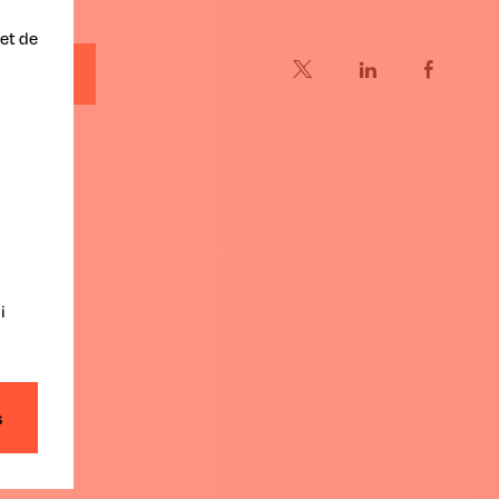
et de
pe
i
s