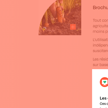
Brochur
Tout co
agricult
moins po
L'utilis
indépend
suscite
Les rési
sur base
Vous tr
brochur
Les 
Ces 