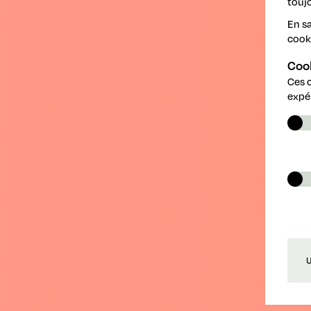
toujo
En sa
cook
B
Coo
Ces 
expé
R
U