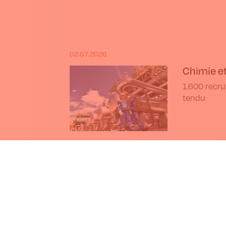
02.07.2026
Chimie et
1.600 recr
tendu
7.2026
L'UE adopte une nouvelle législ