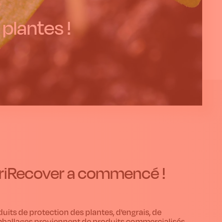
 plantes !
AgriRecover a commencé !
its de protection des plantes, d'engrais, de
emballages proviennent de produits commercialisés