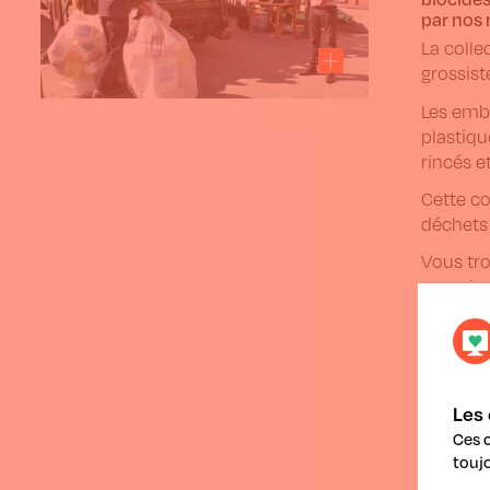
par nos
La colle
grossist
Les emba
plastiqu
rincés e
Cette co
déchets 
Vous tr
organise
Les 
Ces 
toujo
A