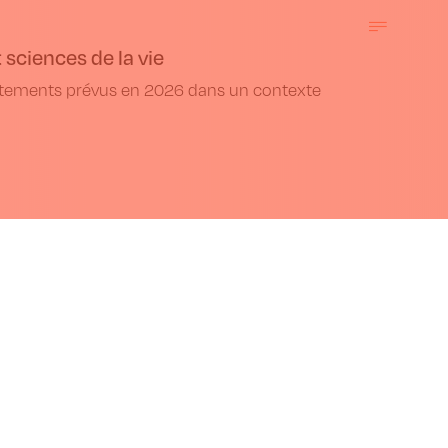
 sciences de la vie
utements prévus en 2026 dans un contexte
ation sur les
ques
égislation sur
es génomiques,