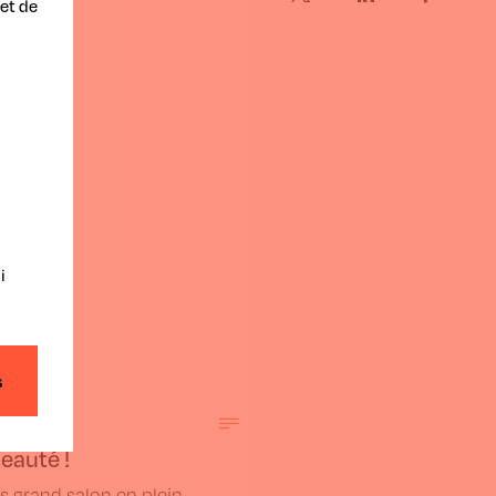
et de
i
s
beauté !
s grand salon en plein