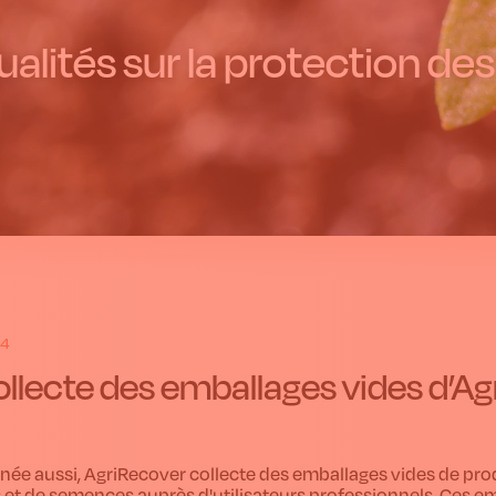
alités sur la protection des
24
ollecte des emballages vides d’
née aussi, AgriRecover collecte des emballages vides de produ
 et de semences auprès d'utilisateurs professionnels. Ces 