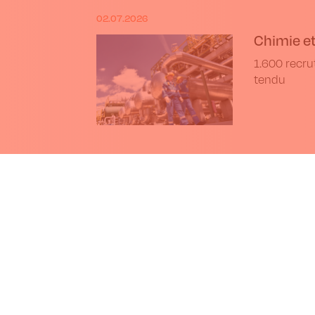
02.07.2026
Chimie et
1.600 recr
tendu
7.2026
L'UE adopte une nouvelle législ
nouvelles techniques génomi
Le Parlement européen a adopté une l
l’utilisation des nouvelles techniqu