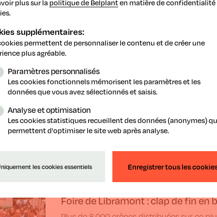
voir plus sur la
politique de Belplant
en matière de confidentialité 
ies.
kies supplémentaires:
cookies permettent de personnaliser le contenu et de créer une
etour
rience plus agréable.
Paramètres personnalisés
Les cookies fonctionnels mémorisent les paramètres et les
données que vous avez sélectionnés et saisis.
Analyse et optimisation
Les cookies statistiques recueillent des données (anonymes) qu
permettent d'optimiser le site web après analyse.
Enregistrer tous les cookie
niquement les cookies essentiels
7.2026
Foire de Libramont : clap de fin en 
Plus de 8 000 crêpes distribuées sur ce plu