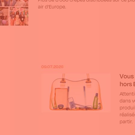
air d'Europe.
09.07.2026
Vous 
hors 
Attent
dans v
produit
réalisé
partir.