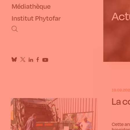
Médiathèque
Actu
Institut Phytofar
19.09.20
La c
Cette an
biocides