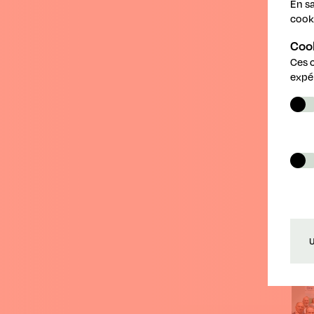
En sa
cook
Coo
Ces 
R
expé
U
30.0