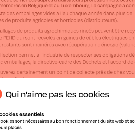
 membres en Belgique et au Luxembourg. La campagne a com
cte des emballages vides a lieu chaque année dans plus de 
es de produits agricoles et horticoles (distributeurs).
llages de produits agrochimiques rincés peuvent être recycl
e PEHD qui sont recyclés en gaines de câbles électriques e
t restants sont incinérés avec récupération d'énergie (valoris
llection permet à l'industrie de respecter ses obligations déf
d'emballages, la directive-cadre des Déchets et l'accord 
ouverez certainement un point de collecte près de chez v
 les collectes.
Qui n'aime pas les cookies
cookies essentiels
cookies sont nécessaires au bon fonctionnement du site web et so
urs placés.
griRecover