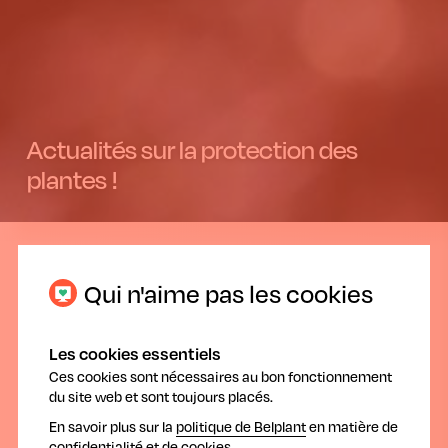
Actualités sur la protection des
plantes !
14.02.2019
Qui n'aime pas les cookies
Les cookies essentiels
Ces cookies sont nécessaires au bon fonctionnement
du site web et sont toujours placés.
Utiliser correctement les produits de
En savoir plus sur la
politique de Belplant
en matière de
protection des plantes : les agriculteurs
confidentialité et de cookies.