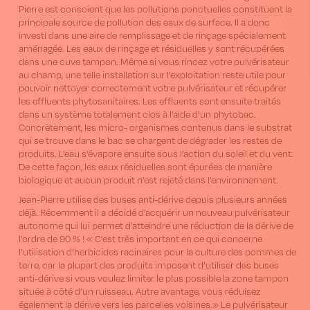
Pierre est conscient que les pollutions ponctuelles constituent la
principale source de pollution des eaux de surface. Il a donc
investi dans une aire de remplissage et de rinçage spécialement
aménagée. Les eaux de rinçage et résiduelles y sont récupérées
dans une cuve tampon. Même si vous rincez votre pulvérisateur
au champ, une telle installation sur l’exploitation reste utile pour
pouvoir nettoyer correctement votre pulvérisateur et récupérer
les effluents phytosanitaires. Les effluents sont ensuite traités
dans un système totalement clos à l’aide d’un phytobac.
Concrètement, les micro- organismes contenus dans le substrat
qui se trouve dans le bac se chargent de dégrader les restes de
produits. L’eau s’évapore ensuite sous l’action du soleil et du vent.
De cette façon, les eaux résiduelles sont épurées de manière
biologique et aucun produit n’est rejeté dans l’environnement.
Jean-Pierre utilise des buses anti-dérive depuis plusieurs années
déjà. Récemment il a décidé d’acquérir un nouveau pulvérisateur
autonome qui lui permet d’atteindre une réduction de la dérive de
l’ordre de 90 % ! « C’est très important en ce qui concerne
l’utilisation d’herbicides racinaires pour la culture des pommes de
terre, car la plupart des produits imposent d’utiliser des buses
anti-dérive si vous voulez limiter le plus possible la zone tampon
située à côté d’un ruisseau. Autre avantage, vous réduisez
également la dérive vers les parcelles voisines.» Le pulvérisateur