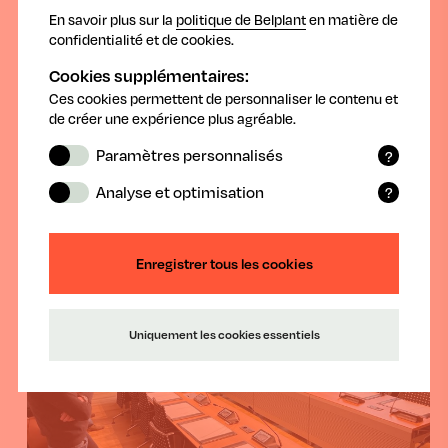
En savoir plus sur la
politique de Belplant
en matière de
confidentialité et de cookies.
Cookies supplémentaires:
Ces cookies permettent de personnaliser le contenu et
de créer une expérience plus agréable.
Paramètres personnalisés
?
Les cookies fonctionnels mémorisent
Analyse et optimisation
?
les paramètres et les données que vous
Les cookies statistiques recueillent des
avez sélectionnés et saisis.
données (anonymes) qui permettent
d'optimiser le site web après analyse.
Enregistrer tous les cookies
Uniquement les cookies essentiels