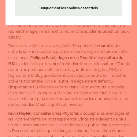
spécialisée en écotoxicologie, a précisé dans sa présentation que
Uniquement les cookies essentiels
la science académique (fondamentale et appliquée) et la
recherche réglementaire se complètent : "Les deux formes de
recherche présentent des avantages et des inconvénients, mais
elles doivent continuer à se nourrir mutuellement. Juxtaposer la
recherche réglementaire et la recherche académique est un faux
débat."
Dans le vrai débat qui a suivi, les différences et les similitudes
entre la science académique et la science réglementaire ont été
Philippe Baret, doyen de la Faculté d'agriculture de
examinées.
l'UCL,
a déclaré que le vrai défi est d'arrêter la polarisation. "Tout le
monde ne peut pas cultiver bio. L’agriculture intégrée (IPM) et
l'agriculture biologique doivent coexister. Le public et l'industrie
doivent apprendre l'un de l'autre." Il a également défendu
l'importance du rôle des experts dans l'évaluation d'un dossier
d'admission. "Les experts et le cadre d'évaluation dans lequel ils
travaillent sont plus importants que toutes les données fournies
par les études. C'est là qu'il faut investir."
Kevin Heylen, conseiller chez Phytofar,
a souligné les avantages et
les inconvénients de la transparence. L'industrie devient de plus
en plus transparente, mais la confiance du public n'augmente pas.
« Des concepts tels que le danger, le risque, l'exposition et une
marge d'erreur acceptable sont importants. Les politiciens, les