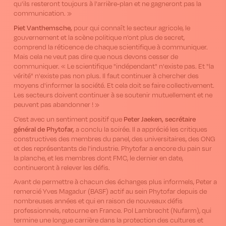
qu'ils resteront toujours à l'arrière-plan et ne gagneront pas la
communication. »
Piet Vanthemsche,
pour qui connaît le secteur agricole, le
gouvernement et la scène politique n’ont plus de secret,
comprend la réticence de chaque scientifique à communiquer.
Mais cela ne veut pas dire que nous devons cesser de
communiquer. « Le scientifique "indépendant" n'existe pas. Et "la
vérité" n'existe pas non plus. Il faut continuer à chercher des
moyens d'informer la société. Et cela doit se faire collectivement.
Les secteurs doivent continuer à se soutenir mutuellement et ne
peuvent pas abandonner ! »
Peter Jaeken, secrétaire
C’est avec un sentiment positif que
général de Phytofar,
a conclu la soirée. Il a apprécié les critiques
constructives des membres du panel, des universitaires, des ONG
et des représentants de l'industrie. Phytofar a encore du pain sur
la planche, et les membres dont FMC, le dernier en date,
continueront à relever les défis.
Avant de permettre à chacun des échanges plus informels, Peter a
remercié Yves Magadur (BASF) actif au sein Phytofar depuis de
nombreuses années et qui en raison de nouveaux défis
professionnels, retourne en France. Pol Lambrecht (Nufarm), qui
termine une longue carrière dans la protection des cultures et