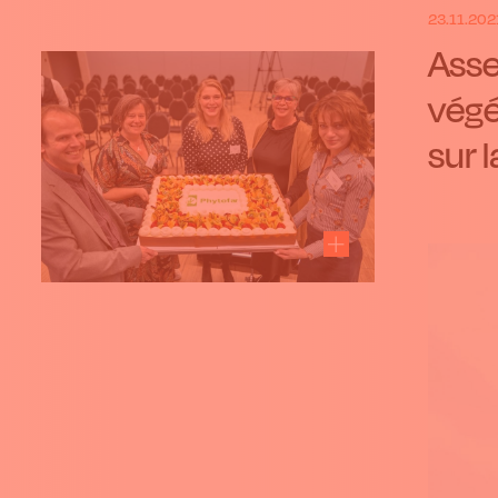
23.11.202
Asse
végé
sur 