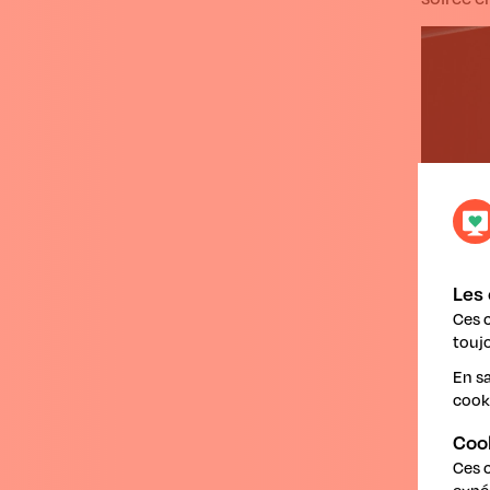
Les 
Ces 
toujo
En sa
cook
Coo
Ces 
expé