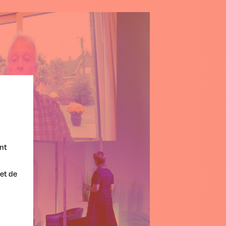
nt
et de