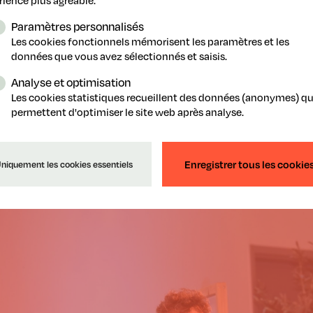
Paramètres personnalisés
Les cookies fonctionnels mémorisent les paramètres et les
données que vous avez sélectionnés et saisis.
Analyse et optimisation
Les cookies statistiques recueillent des données (anonymes) qu
ident Martin Van Gheluwe (Syngenta)
a été clair dans son di
permettent d'optimiser le site web après analyse.
vant d'énormes défis, mais nous devons les affronter sans 
eurs, fournisseurs et gouvernement, doit regarder dans la m
uction alimentaire durable et résiliente en Belgique et en 
Enregistrer tous les cookie
niquement les cookies essentiels
er aux solutions. »