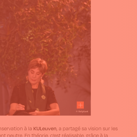
KULeuven
onservation à la
, a partagé sa vision sur les
neutre. En théorie, c'est réalisable, grâce à la