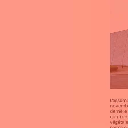
L’assemb
novembre
derrière
confront
végétale
soirée e