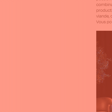
combinai
producti
viande, 
Vous pou