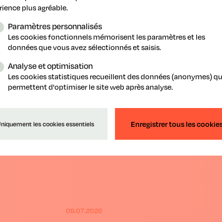
rience plus agréable.
Paramètres personnalisés
Les cookies fonctionnels mémorisent les paramètres et les
données que vous avez sélectionnés et saisis.
Analyse et optimisation
.2026
Les cookies statistiques recueillent des données (anonymes) qu
permettent d'optimiser le site web après analyse.
Foire de Libramont : clap de fin en b
Plus de 8 000 crêpes distribuées sur ce plu
air d'Europe.
Enregistrer tous les cookie
niquement les cookies essentiels
09.07.2026