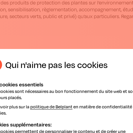
 des produits de protection des plantes sur l’environnement 
on, sensibilisation, règlementation, accompagnement, études
ture, secteurs verts, public et privé) qu’aux particuliers. Reg
Qui n'aime pas les cookies
apan.monopinion.belgium.be
cookies essentiels
cookies sont nécessaires au bon fonctionnement du site web et so
urs placés.
etour
voir plus sur la
politique de Belplant
en matière de confidentialité 
ies.
kies supplémentaires:
cookies permettent de personnaliser le contenu et de créer une