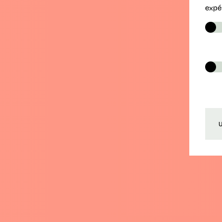
expé
30.07
U