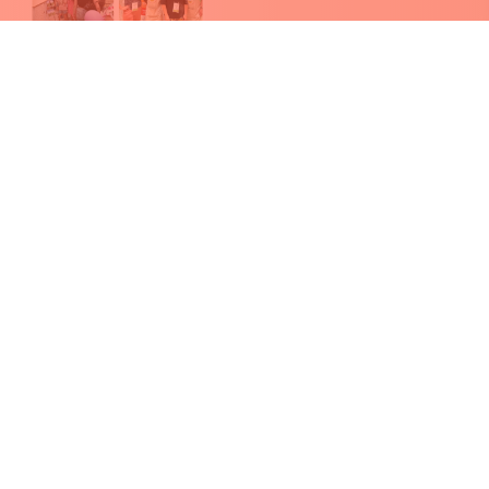
Foire de Libramont : clap de fin en beauté !
Plus de 8 000 crêpes distribuées sur ce plus grand salon en
plein air d'Europe.
09.07.2026
Vous partez en vacances dans un pays hors
Europe ?
Attention, n’emportez pas n'importe quel souvenir dans vos
bagages! L'année dernière, 7.5 tonnes de produits à risque
ont été saisis lors de contrôles réalisés par les autorités.
Vérifiez les règles avant de partir.