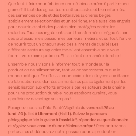
Que faut-il faire pour fabriquer une délicieuse crêpe à partir d’une
graine ? Il faut des agriculteurs enthousiastes et bien informés,
des semences de blé et des betteraves sucrières belges
spécialement sélectionnées et un sol riche. Mais aussi des engrais
pour nourrir le sol et des plantes bien protégées contre les
maladies. Tous ces ingrédients sont transformés et négociés par
des professionnels passionnés par leurs métiers, et surtout, l’envie
de nourrir tout un chacun avec des aliments de qualité ! Les
différents secteurs agricoles travaillent ensemble pour vous
fournir votre pain quotidien. Et ils le font de manière durable !
Ensemble, nous visons à informer tout le monde sur la
production de l’alimentation, tant les consommateurs que le
monde politique. En effet, la reconnexion des citoyens aux étapes
de fabrication des denrées alimentaires passe également par leur
sensibilisation aux efforts entrepris par les acteurs de la chaîne
pour une production durable. Nous espérons qu’ainsi, vous
apprécierez davantage vos repas !
du vendredi 26 au
Rejoignez-nous au Pôle Santé Végétale
lundi 29 juillet à Libramont (Hall 1). Suivez le parcours
pédagogique "de la graine à l'assiette", répondez au questionnaire
et régalez-vous ensuite d'une délicieuse crêpe !
Rencontrez nos
partenaires et découvrez notre passion pour la production