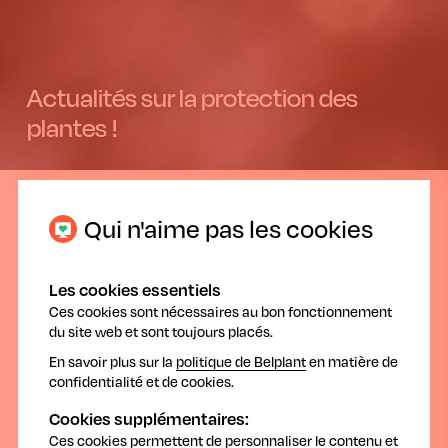
Actualités sur la protection des
plantes !
25.07.2024
Qui n'aime pas les cookies
Les cookies essentiels
Ces cookies sont nécessaires au bon fonctionnement
du site web et sont toujours placés.
En savoir plus sur la
politique de Belplant
en matière de
confidentialité et de cookies.
Ce weekend, le Pôle Santé Végétale vous
emmène « de la graine à l’assiette » à la
Cookies supplémentaires:
Foire de Libramont
Ces cookies permettent de personnaliser le contenu et