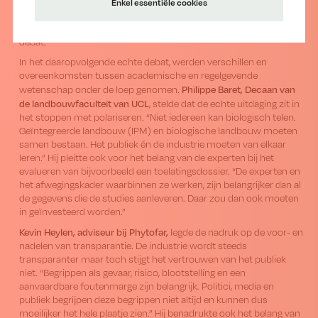
aanvullen: “Er zijn voor- en nadelen aan beide vormen van
Enkel essentiële cookies
onderzoek, maar ze moeten elkaar blijven voeden. Regelgevend en
academisch onderzoek tegenover elkaar plaatsen is een vals
debat.”
In het daaropvolgende echte debat, werden verschillen en
overeenkomsten tussen academische en regelgevende
Philippe Baret, Decaan van
wetenschap onder de loep genomen.
de landbouwfaculteit van UCL
, stelde dat de echte uitdaging zit in
het stoppen met polariseren. “Niet iedereen kan biologisch telen.
Geïntegreerde landbouw (IPM) en biologische landbouw moeten
samen bestaan. Het publiek én de industrie moeten van elkaar
leren.” Hij pleitte ook voor het belang van de experten bij het
evalueren van bijvoorbeeld een toelatingsdossier. “De experten en
het afwegingskader waarbinnen ze werken, zijn belangrijker dan al
de gegevens die de studies aanleveren. Daar zou dan ook moeten
in geïnvesteerd worden.”
Kevin Heylen, adviseur bij Phytofar,
legde de nadruk op de voor- en
nadelen van transparantie. De industrie wordt steeds
transparanter maar toch stijgt het vertrouwen van het publiek
niet. “Begrippen als gevaar, risico, blootstelling en een
aanvaardbare foutenmarge zijn belangrijk. Politici, media en
publiek begrijpen deze begrippen niet altijd en kunnen dus
moeilijker het hele plaatje zien.” Hij benadrukte ook het belang van