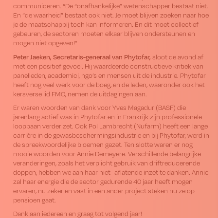
communiceren. “De “onafhankelijke” wetenschapper bestaat niet.
En “de waarheid” bestaat ook niet. Je moet blijven zoeken naar hoe
je de maatschappij toch kan informeren. En dit moet collectief
gebeuren, de sectoren moeten elkaar blijven ondersteunen en
mogen niet opgeven!”
Peter Jaeken, Secretaris-generaal van Phytofar,
sloot de avond af
met een positief gevoel. Hij waardeerde constructieve kritiek van
panelleden, academici, ngo’s en mensen uit de industrie. Phytofar
heeft nog veel werk voor de boeg, en de leden, waaronder ook het
kersverse lid FMC, nemen de uitdagingen aan.
Er waren woorden van dank voor Yves Magadur (BASF) die
jarenlang actief was in Phytofar en in Frankrijk zijn professionele
loopbaan verder zet. Ook Pol Lambrecht (Nufarm) heeft een lange
carrière in de gewasbeschermingsindustrie en bij Phytofar, werd in
de spreekwoordelijke bloemen gezet. Ten slotte waren er nog
mooie woorden voor Annie Demeyere. Verschillende belangrijke
veranderingen, zoals het verplicht gebruik van driftreducerende
doppen, hebben we aan haar niet- aflatende inzet te danken. Annie
zal haar energie die de sector gedurende 40 jaar heeft mogen
ervaren, nu zeker en vast in een ander project steken nu ze op
pensioen gaat.
Dank aan iedereen en graag tot volgend jaar!