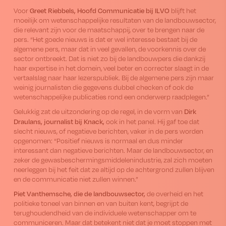
Greet Riebbels, Hoofd Communicatie bij ILVO
Voor
blijft het
moeilijk om wetenschappelijke resultaten van de landbouwsector,
die relevant zijn voor de maatschappij, over te brengen naar de
pers. “Het goede nieuws is dat er wel interesse bestaat bij de
algemene pers, maar dat in veel gevallen, de voorkennis over de
sector ontbreekt. Dat is niet zo bij de landbouwpers die dankzij
haar expertise in het domein, veel beter en correcter slaagt in de
vertaalslag naar haar lezerspubliek. Bij de algemene pers zijn maar
weinig journalisten die gegevens dubbel checken of ook de
wetenschappelijke publicaties rond een onderwerp raadplegen.”
Dirk
Gelukkig zat de uitzondering op de regel, in de vorm van
Draulans, journalist bij Knack,
ook in het panel. Hij gaf toe dat
slecht nieuws, of negatieve berichten, vaker in de pers worden
opgenomen: “Positief nieuws is normaal en dus minder
interessant dan negatieve berichten. Maar de landbouwsector, en
zeker de gewasbeschermingsmiddelenindustrie, zal zich moeten
neerleggen bij het feit dat ze altijd op de achtergrond zullen blijven
en de communicatie niet zullen winnen.”
Piet Vanthemsche, die de landbouwsector,
de overheid en het
politieke toneel van binnen en van buiten kent, begrijpt de
terughoudendheid van de individuele wetenschapper om te
communiceren. Maar dat betekent niet dat je moet stoppen met