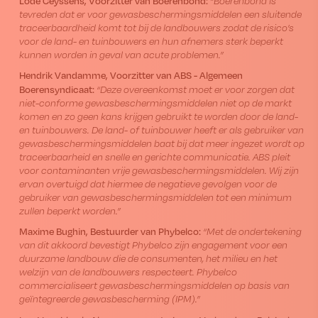
Lode Ceyssens, Voorzitter van
Boerenbond:
“Boerenbond is
tevreden dat er voor gewasbeschermingsmiddelen een sluitende
traceerbaardheid komt tot bij de landbouwers zodat de risico’s
voor de land- en tuinbouwers en hun afnemers sterk beperkt
kunnen worden in geval van acute problemen.”
Hendrik Vandamme, Voorzitter van ABS - Algemeen
Boerensyndicaat:
“Deze overeenkomst moet er voor zorgen dat
niet-conforme gewasbeschermingsmiddelen niet op de markt
komen en zo geen kans krijgen gebruikt te worden door de land-
en tuinbouwers. De land- of tuinbouwer heeft er als gebruiker van
gewasbeschermingsmiddelen baat bij dat meer ingezet wordt op
traceerbaarheid en snelle en gerichte communicatie. ABS pleit
voor contaminanten vrije gewasbeschermingsmiddelen. Wij zijn
ervan overtuigd dat hiermee de negatieve gevolgen voor de
gebruiker van gewasbeschermingsmiddelen tot een minimum
zullen beperkt worden.”
Maxime Bughin, Bestuurder van
Phybelco:
“Met de ondertekening
van dit akkoord bevestigt Phybelco zijn engagement voor een
duurzame landbouw die de consumenten, het milieu en het
welzijn van de landbouwers respecteert. Phybelco
commercialiseert gewasbeschermingsmiddelen op basis van
geïntegreerde gewasbescherming (IPM).”