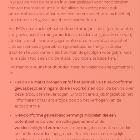
In 2020 werden de handen in elkaar geslagen voor het opstellen
van een memorandum die niet alleen de sector, maar ook
onrechtstreeks de consument een betere bescherming biedt bij
incidenten met gewasbeschermingsmiddelen.
Het FAVV en de belanghebbende sectororganisaties (producenten
van gewasbeschermingsmiddelen, verdelers en gebruikers ervan)
stelden verschillende engagementen op die zowel op proactief
vlak een verkeerd gebruik van gewasbeschermingsmiddelen
trachten te voorkomen; als trachten de gevolgen voor gebruikers,
indien zich toch een incident zou voordoen, te beperken.
Het memorandum houdt onder meer de volgende engagementen
in:
Het op de markt brengen en/of het gebruik van niet-conforme
gewasbeschermingsmiddelen voorkomen
door de kennis over
deze producten te verhogen. Er wordt enerzijds ingezet op het
informeren maar anderzijds ook op het verhogen van de
autocontrole.
Niet-conforme gewasbeschermingsmiddelen die een
potentieel risico voor de volksgezondheid of de
voedselveiligheid vormen
zo vroeg mogelijk detecteren zodat
er snel kan worden ingegrepen. De stalen die een mogelijk
voedselveiligheidsrisico kunnen aantonen, zullen prioritair door