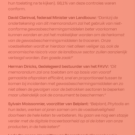
hun toelating na te kijken). 98,1% van deze controles waren
conform.
David Clarinval, federaal Minister van Landbouw:
“Dankzij de
ondertekening van dit memorandum zal het gebruik van niet-
conforme gewasbeschermingsmiddelen beter voorkomen
kunnen worden en zal het makkelijker worden om de herkomst
van de gewasbeschermingsmiddelen te traceren. Onze
voedselketen wordt er hierdoor niet alleen veiliger op, ook de
economische risico’s voor de landbouw sector zullen aanzienlijk
verlaagd worden. Een goede zaak!”
Herman Diricks,
Gedelegeerd bestuurder
van het FAVV:
“Dit
memorandum zal ons toelaten om op basis van vooraf
gemaakte afspraken efficiënt, snel en proportioneel tussen te
komen bij incidenten met gewasbeschermingsmiddelen en zo
niet alleen de gevolgen voor de betrokken sectoren te beperken
maar uiteindelijk ook de consument te beschermen.”
Sylvain Moissonnier, voorzitter van Belplant:
“Belplant, Phytodis en
hun leden, werken al jaren samen om de voedselveiligheid
doorheen de hele keten te verbeteren. Nu gaan we nog een stapje
verder met de digitale traceerbaarheid op al de loten van onze
producten, in de hele keten!”