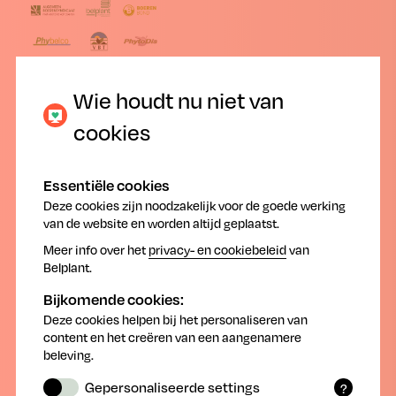
Wie houdt nu niet van
FAVV, Belplant en belanghebbende
cookies
sectororganisaties tekenen Memorandum
om incidenten met
gewasbeschermingsmiddelen te
Essentiële cookies
Deze cookies zijn noodzakelijk voor de goede werking
voorkomen
van de website en worden altijd geplaatst.
Meer info over het
privacy- en cookiebeleid
van
Op vrijdag 13 oktober werd door het FAVV, Belplant,
Belplant.
Phybelco, Phytosystem, Phytodis, Boerenbond, ABS,
VBT en FWA een memorandum van
Bijkomende cookies:
overeenstemming ondertekend. Het gaat om het
Deze cookies helpen bij het personaliseren van
Memorandum van overeenstemming inzake de
content en het creëren van een aangenamere
beleving.
opvolging van incidenten gelinkt aan
gewasbeschermingsmiddelen en producten met een
Gepersonaliseerde settings
?
. Door het aangaan van
gewasbeschermende werking