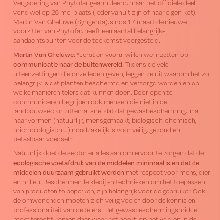
Vergadering van Phytofar geannuleerd, maar het officiële deel
vond wel op 26 mei plaats (ieder vanuit zijn of haar eigen kot).
Martin Van Gheluwe (Syngenta), sinds 17 maart de nieuwe
voorzitter van Phytofar, heeft een aantal belangrijke
aandachtspunten voor de toekomst voorgesteld.
Martin Van Gheluwe
: “Eerst en vooral willen we inzetten op
communicatie naar de buitenwereld
. Tijdens de vele
uiteenzettingen die onze leden geven, leggen ze uit waarom het zo
belangrijk is dat planten beschermd en verzorgd worden en op
welke manieren telers dat kunnen doen. Door open te
communiceren begrijpen ook mensen die niet in de
landbouwsector zitten, al snel dat dat gewasbescherming, in al
haar vormen (natuurlijk, mensgemaakt, biologisch, chemisch,
microbiologisch….) noodzakelijk is voor veilig, gezond en
betaalbaar voedsel.”
Natuurlijk doet de sector er alles aan om ervoor te zorgen dat de
ecologische voetafdruk
van de middelen
minimaal
is en dat de
middelen duurzaam gebruikt worden
met respect voor mens, dier
en milieu. Beschermende kledij en technieken om het toepassen
van producten te beperken, zijn belangrijk voor de gebruiker. Ook
de omwonenden moeten zich veilig voelen door de kennis en
professionaliteit van de telers. Het gewasbeschermingsmiddel
moet terecht komen daar waar het hoort: op het veld en in de