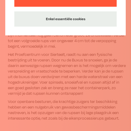
volledige kaalvraat. Met de verwachte hogere temperaturen, zullen
de komende weken meerdere rupsen hun schuilplaats verlaten en
aan de planten vreten.
Enkel essentiële cookies
De rupsen hebben een zwarte kop en felgroene kleur met een
patroon van zwarte stippen en zwarte en lichte lengtestrepen. Ze
zijn momenteel nog geen centimeter groot. Ze ontwikkelen verder
tot een volgroeide rups van ongeveer 4 cm tot de verpopping
begint, vermoedelijk in mei.
Het Proefcentrum voor Sierteelt, raadt nu aan een fysische
bestrijding uit te voeren. Door nu de Buxus te snoeien, ga je de
daarin aanwezige rupsen wegnemen en is het mogelijk om verdere
verspreiding en vraatschade te beperken. Verder kan je de rupsen
uit de buxus doen verdwijnen met een harde waterstraal van een
hogedrukreiniger. Voer spinsels, snoeiafval en rupsen altijd af in
een goed gesloten zak en breng ze naar het containerpark, zo
vermijd je dat rupsen kunnen ontsnappen!
Voor openbare besturen, die krachtige zuigers ter beschikking
hebben en een nulgebruik van gewasbeschermingsmiddelen
nastreven, is het opzuigen van de rupsen bij lage plaagdruk een
interessante optie, net zoals bij de eikenprocessierups gebeurt.