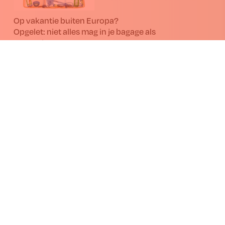
Op vakantie buiten Europa?
Opgelet: niet alles mag in je bagage als
souvenir!
Nu het vakantieseizoen in volle gang is, waarschuwen het
Federaal Agentschap voor de Veiligheid van de Voedselketen
(FAVV) en de Douane reizigers terugkerend uit landen buiten
de EU. Niet elk souvenir mag mee in de bagage; sommige
producten kunnen ziekten binnenbrengen.
09.07.2026
Beleef “van het land tot op je bord” op de Beurs
van Libramont.
Wil je een verrassende ontdekkingstocht maken op de Beurs