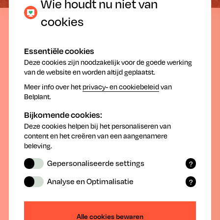
Wie houdt nu niet van
cookies
30.03.2023
Essentiële cookies
Deze cookies zijn noodzakelijk voor de goede werking
van de website en worden altijd geplaatst.
Meer info over het
privacy- en cookiebeleid
van
Belplant.
Vanaf nu terug opletten voor de buxusmot!
Bijkomende cookies:
Deze cookies helpen bij het personaliseren van
Volgens het Waarschuwingssysteem van PCS moeten
content en het creëren van een aangenamere
we vanaf nu terug opletten voor de buxusmot
beleving.
(
).
Cydalima perspectalis
Gepersonaliseerde settings
?
Functionele cookies onthouden door u
De rupsen van de buxusmot overwinterden ingesponnen tussen
Analyse en Optimalisatie
?
buxusblaadjes en vreten vanuit hun schuilplaats aan de jonge
geselecteerde en ingevoerde
Statistische cookies verzamelen
blaadjes. Op sommige plaatsen komen de rupsen op zonnige
instellingen en gegevens.
(anonieme) data waarmee de website
dagen uit hun schuilplaats en spinsels zijn mogelijk ook zichtbaar.
De rupsen zorgen momenteel nog voor beperkte vraatschade aan
na analyse geoptimaliseerd kan worden.
Alle cookies bewaren
de bladeren van de buxus, maar op termijn kan het leiden tot