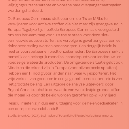
wijzigingen, transparante en voorspelbare overgangsmaatregelen
worden gehanteerd.
De Europese Commissie stelt voor om de IT’s en MRLs te
verwijderen voor actieve stoffen die niet meer zijn goedgekeurd in
Europa. Tegelijkertijd heeft de Europese Commissie voorgesteld
om een her-aanvraag voor IT’s toe te staan voor deze niet-
vernieuwde actieve stoffen, die vervolgens geval per geval aan een
risicobeoordeling worden onderworpen. Een dergelijk beleid is
heel onvoorspelbaar en biedt onzekerheden. De Europese markt is
namelijk een belangrijk mondiaal handelspunt voor landbouw- en
voedselgerelateerde producten. De omgekeerde situatie geldt ook:
Middelen die erkend zijn in Europa (voor bijvoorbeeld spruiten)
hebben een IT nodig voor landen naar waar wij exporteren. Het
vrije verkeer van goederen in een geglobaliseerde economie is van
het grootste belang. Een uitgebreide analyse uitgevoerd door
Bryant Christie schatte de waarde van wereldwijde grondstoffen
die mogelijks door dit beleid worden getroffen op € 70 miljard.
Residulimieten zijn dus een uitdaging voor de hele voedselketen in
een complexe wereldhandel!
Studie: Bryant, C. (2017). Estimation of Potentially Affected Agricultural Imports.