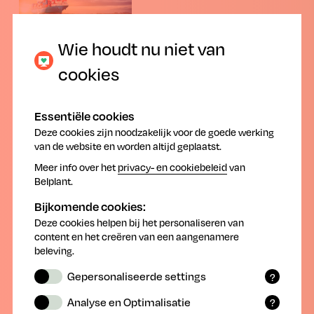
Wie houdt nu niet van
Residulimieten in een complexe
cookies
wereldhandel: een uitdaging voor de hele
voedselketen.
Essentiële cookies
Deze cookies zijn noodzakelijk voor de goede werking
Wereldhandel kan enkel mits naleven van strikte
van de website en worden altijd geplaatst.
regelgeving met Maximale Residulimieten en
Meer info over het
privacy- en cookiebeleid
van
Importtoleranties
Belplant.
Consumenten in Europa hebben het hele jaar door de keuze uit
Bijkomende cookies:
een ruim aanbod, gaande van lokaal geproduceerde tot exotische
Deze cookies helpen bij het personaliseren van
gewassen (papaya, bananen, avocado,...). Vandaag is dit
content en het creëren van een aangenamere
vanzelfsprekend. Gedurende de laatste decennia is de wereldwijde
beleving.
handel in landbouwproducten gegroeid. Om deze handel te
waarborgen, en om de veiligheid van de Europese consument te
Gepersonaliseerde settings
?
verzekeren, worden maximale residulimieten (MRL’s) en
Functionele cookies onthouden door u
importtoleranties (IT’s) voor gewasbeschermingsmiddelen
Analyse en Optimalisatie
?
geselecteerde en ingevoerde
gehanteerd.