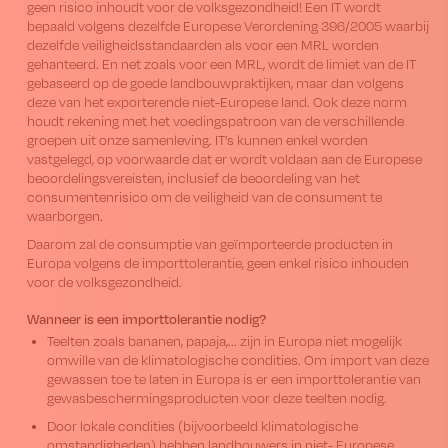
geen risico inhoudt voor de volksgezondheid! Een IT wordt
bepaald volgens dezelfde Europese Verordening 396/2005 waarbij
dezelfde veiligheidsstandaarden als voor een MRL worden
gehanteerd. En net zoals voor een MRL, wordt de limiet van de IT
gebaseerd op de goede landbouwpraktijken, maar dan volgens
deze van het exporterende niet-Europese land. Ook deze norm
houdt rekening met het voedingspatroon van de verschillende
groepen uit onze samenleving. IT’s kunnen enkel worden
vastgelegd, op voorwaarde dat er wordt voldaan aan de Europese
beoordelingsvereisten, inclusief de beoordeling van het
consumentenrisico om de veiligheid van de consument te
waarborgen.
Daarom zal de consumptie van geïmporteerde producten in
Europa volgens de importtolerantie, geen enkel risico inhouden
voor de volksgezondheid.
Wanneer is een importtolerantie nodig?
Teelten zoals bananen, papaja,... zijn in Europa niet mogelijk
omwille van de klimatologische condities. Om import van deze
gewassen toe te laten in Europa is er een importtolerantie van
gewasbeschermingsproducten voor deze teelten nodig.
Door lokale condities (bijvoorbeeld klimatologische
omstandigheden) hebben landbouwers in niet- Europese