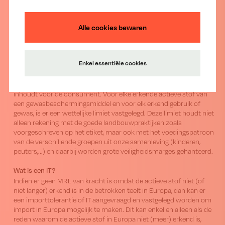
Statistische cookies verzamelen
instellingen en gegevens.
(anonieme) data waarmee de website
Wat is een MRL?
na analyse geoptimaliseerd kan worden.
Alle cookies bewaren
De MRL of maximale residulimiet is een wettelijk vastgelegde
norm in de Europese Verordening 396/2005 en geeft de maximale
hoeveelheid restanten van gewasbeschermingsmiddelen weer die
je mag terugvinden op een gewas. Het is geen toxiciteitslimiet,
Enkel essentiële cookies
maar wel een referentie voor het controleren van de goede
landbouwpraktijken. Een MRL wordt wel alleen maar vastgelegd
als het bewezen wordt dat dit niveau van residu geen risico
inhoudt voor de consument. Voor elke erkende actieve stof van
een gewasbeschermingsmiddel en voor elk erkend gebruik of
gewas, is er een wettelijke limiet vastgelegd. Deze limiet houdt niet
alleen rekening met de goede landbouwpraktijken zoals
voorgeschreven op het etiket, maar ook met het voedingspatroon
van de verschillende groepen uit onze samenleving (kinderen,
peuters,...) en daarbij worden grote veiligheidsmarges gehanteerd.
Wat is een IT?
Indien er geen MRL van kracht is omdat de actieve stof niet (of
niet langer) erkend is in de betrokken teelt in Europa, dan kan er
een importtolerantie of IT aangevraagd en vastgelegd worden om
import in Europa mogelijk te maken. Dit kan enkel en alleen als de
reden waarom de actieve stof in Europa niet (meer) erkend is,