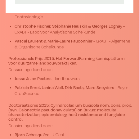
Florence Censier & Bernard Bodson
- GxABT - Fytotechnie
Michel De Proft
- CRA-W - Gewasbescherming &
Ecotoxicologie
Christophe Fischer, Stéphanie Heuskin & Georges Lognay
-
GxABT - Labo voor Analytische Scheikunde
Pascal Laurent & Marie-Laure Fauconnier
- GxABT - Algemene
& Organische Scheikunde
Professionele Prijs 2015: Het ForwardFarming kennisplatform
voor duurzame landbouwpraktijken.
Dossier ingediend door:
Josse & Jan Peeters
- landbouwers
Patricia Smet, Janina Wolf, Dirk Baets, Marc Sneyders
- Bayer
CropScience
Doctoraatsprijs 2015: Cylindrocladium buxicola nom. cons. prop.
(syn. Calonectria pseudonaviculata) on Buxus: molecular
characterization, epidemiology, host resistance and fungicide
control.
Dossier ingediend door:
Bjorn Gehesquière
- UGent