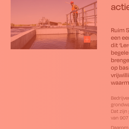
acti
Ruim 5
een ee
dit ‘L
begele
brenge
op bas
vrijwil
waarme
Bedrijve
grondwa
Dat zijn
van 907 
Daarom s