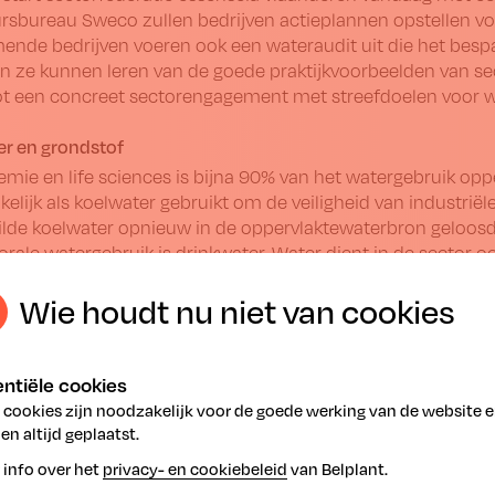
rsbureau Sweco zullen bedrijven actieplannen opstellen voo
nde bedrijven voeren ook een wateraudit uit die het bespar
en ze kunnen leren van de goede praktijkvoorbeelden van s
tot een concreet sectorengagement met streefdoelen voor w
er en grondstof
emie en life sciences is bijna 90% van het watergebruik oppe
elijk als koelwater gebruikt om de veiligheid van industrië
lde koelwater opnieuw in de oppervlaktewaterbron geloosd.
orale watergebruik is drinkwater. Water dient in de sector 
 ontsmettingsproducten, schoonmaakmiddelen of cosmetic
Wie houdt nu niet van cookies
 de industrie als deel van de oplossing en willen samen met
een voortrekkersrol opnemen is een opsteker voor de verder
minister van Omgeving
ntiële cookies
Zuhal Demir
minister van Omgeving
is verheugd met het init
 cookies zijn noodzakelijk voor de goede werking van de website 
rijd tegen droogte en waterschaarste sterk op. We zien de in
n altijd geplaatst.
t hen van circulair watergebruik de regel maken. Dit initiat
 info over het
privacy- en cookiebeleid
van Belplant.
en farmabedrijven beseffen dat ook zij hier een verantwoo