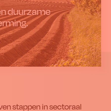
 en duurzame
erming.
en stappen in sectoraal