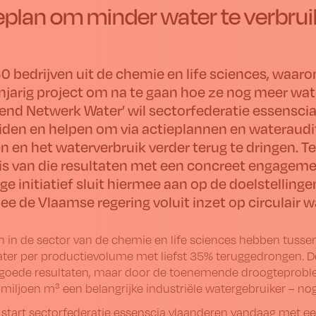
eplan om minder water te verbrui
0 bedrijven uit de chemie en life sciences, waaro
njarig project om na te gaan hoe ze nog meer wa
erend Netwerk Water’ wil sectorfederatie essensc
iden en helpen om via actieplannen en wateraudit
n en het waterverbruik verder terug te dringen. T
is van die resultaten met een concreet engagem
lige initiatief sluit hiermee aan op de doelstelli
e de Vlaamse regering voluit inzet op circulair w
n in de sector van de chemie en life sciences hebben tussen
ter per productievolume met liefst 35% teruggedrongen. D
 goede resultaten, maar door de toenemende droogteproblema
miljoen m³ een belangrijke industriële watergebruiker – n
tart sectorfederatie essenscia vlaanderen vandaag met een