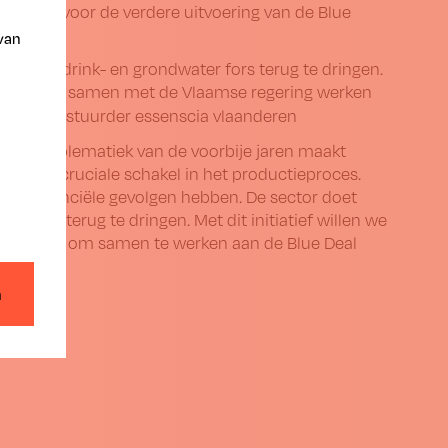
steker voor de verdere uitvoering van de Blue
 van
ik van drink- en grondwater fors terug te dringen.
dergaan en samen met de Vlaamse regering werken
egeerd bestuurder essenscia vlaanderen
oogteproblematiek van de voorbije jaren maakt
ater een cruciale schakel in het productieproces.
en financiële gevolgen hebben. De sector doet
 fors terug te dringen. Met dit initiatief willen we
e regering om samen te werken aan de Blue Deal
n