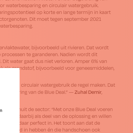
r waterbesparing en circulair watergebruik.
ingspotentieel op korte en lange termijn in kaart
ectorgenoten. Dit moet tegen september 2021
aterbesparing.
rvlaktewater, bijvoorbeeld uit rivieren. Dat wordt
le processen te garanderen. Nadien wordt dit
 Dit water gaat dus niet verloren. Amper 6% van
ook als grondstof, bijvoorbeeld voor geneesmiddelen,
a.
 hen van circulair watergebruik de regel maken. Dat
Zuhal Demir
e uitvoering van de Blue Deal.” —
,
iatief vanuit de sector: “Met onze Blue Deal voeren
en
dustrie daarbij als deel van de oplossing en willen
ief past daar perfect in. Het toont aan dat de
rdelijkheid in hebben én die handschoen ook