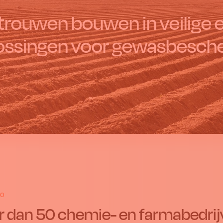
trouwen bouwen in veilige
ossingen voor gewasbesch
20
 dan 50 chemie- en farmabedrijv