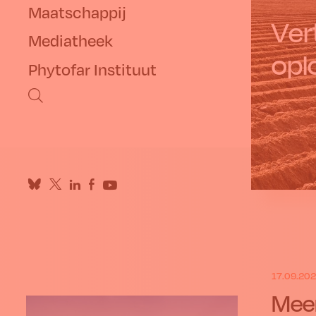
Maatschappij
Ver
Mediatheek
opl
Phytofar Instituut
17.09.20
Meer