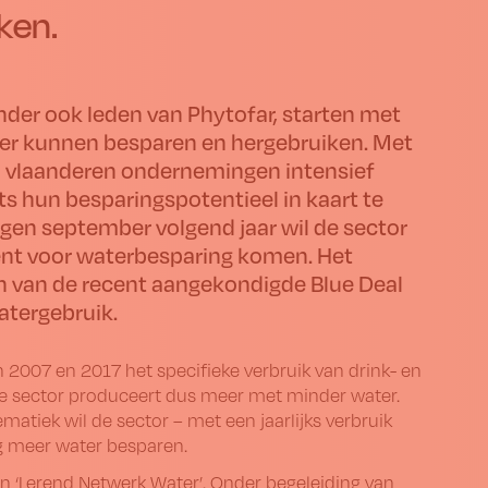
ken.
nder ook leden van Phytofar, starten met
ter kunnen besparen en hergebruiken. Met
ia vlaanderen ondernemingen intensief
s hun besparingspotentieel in kaart te
egen september volgend jaar wil de sector
ent voor waterbesparing komen. Het
ngen van de recent aangekondigde Blue Deal
atergebruik.
 2007 en 2017 het specifieke verbruik van drink- en
e sector produceert dus meer met minder water.
tiek wil de sector – met een jaarlijks verbruik
og meer water besparen.
 ‘Lerend Netwerk Water’. Onder begeleiding van