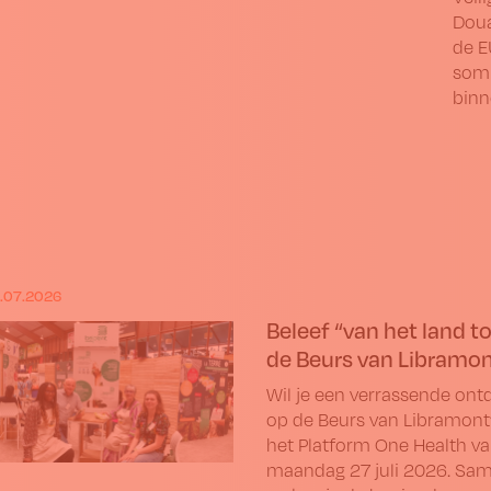
Doua
de E
somm
binn
.07.2026
Beleef “van het land to
de Beurs van Libramon
Wil je een verrassende on
op de Beurs van Libramon
het Platform One Health van
maandag 27 juli 2026. Sam