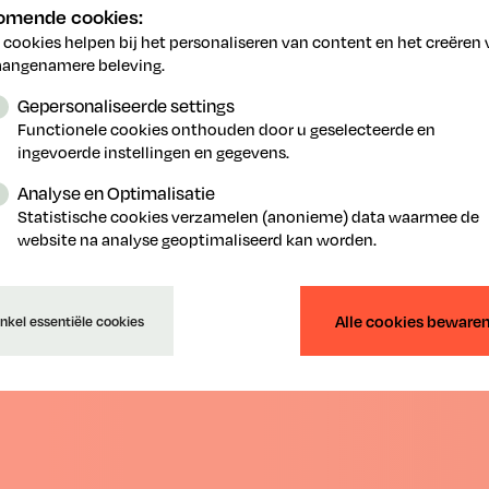
pnemen. Dat zij mee een voortrekkersrol opnemen is een op
komende cookies:
 cookies helpen bij het personaliseren van content en het creëren
aangenamere beleving.
ie- en farmasector doet al jaren inspanningen om het gebru
 Lerend Netwerk Water willen we op dat positieve elan ver
Gepersonaliseerde settings
Frank Beckx
lue Deal voor circulair watergebruik.” —
, gedel
Functionele cookies onthouden door u geselecteerde en
ingevoerde instellingen en gegevens.
eckx
, gedelegeerd bestuurder essenscia vlaanderen: “De dr
k dat elke druppel telt. Voor de chemie- en farmasector is w
Analyse en Optimalisatie
ke watertekorten zouden dan ook verregaande economische 
Statistische cookies verzamelen (anonieme) data waarmee de
l jaren inspanningen om het gebruik van drink- en grondwater
website na analyse geoptimaliseerd kan worden.
ositieve elan verdergaan en de hand reiken aan de Vlaams
culair watergebruik.”
Alle cookies beware
nkel essentiële cookies