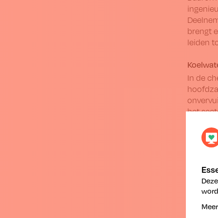
ingenieu
Deelneme
brengt 
leiden 
Koelwat
In de ch
hoofdzak
onvervui
het sect
verven,
“We zien
zij mee 
Vlaams 
Esse
Vlaams 
Deze
we de st
worde
samen me
Meer
chemie- 