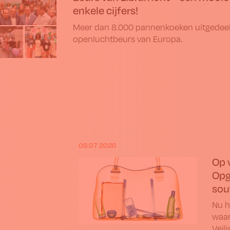
enkele cijfers!
Meer dan 8.000 pannenkoeken uitgedeeld
openluchtbeurs van Europa.
09.07.2026
Op 
Opg
sou
Nu h
waar
Veil