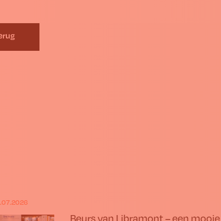
erug
.07.2026
Beurs van Libramont – een mooie 