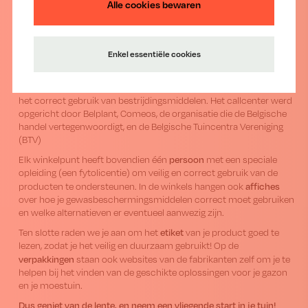
en leuke filmpjes zodat je helemaal klaar bent om te genieten van
Alle cookies bewaren
je tuin!
Sinds enkele jaren is er ook telefonische ondersteuning voor de
gratis telefoonnummer 0800/62.604
consument via het
. Dit
Enkel essentiële cookies
callcenter
is bereikbaar van maandag tot zaterdag van 8u00 tot
20u00, en in het hoogseizoen (vanaf nu dus) zelfs op zondag van
9u00 tot 13u00. Op dit nummer geven vakmensen je advies over
het correct gebruik van bestrijdingsmiddelen. Het callcenter werd
opgericht door Belplant, Comeos, de organisatie die de Belgische
handel vertegenwoordigt, en de Belgische Tuincentra Vereniging
(BTV)
persoon
Elk winkelpunt heeft bovendien één
met een speciale
opleiding (een fytolicentie) om veilig en correct gebruik van de
affiches
producten te ondersteunen. In de winkels hangen ook
over hoe je gewasbeschermingsmiddelen correct moet gebruiken
en welke alternatieven er eventueel aanwezig zijn.
etiket
Ten slotte raden we je aan om het
van je product goed te
lezen, zodat je het veilig en duurzaam gebruikt! Op de
verpakkingen
staan ook websites van de fabrikanten zelf om je te
helpen bij het vinden van de geschikte oplossingen voor je gazon
en je moestuin.
Dus geniet van de lente, en neem een vliegende start in je tuin!