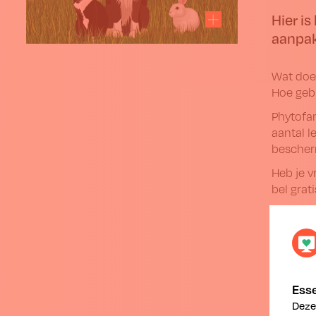
Hier is
aanpak
Wat doe
Hoe gebr
Phytofa
aantal l
bescherm
Heb je v
bel grat
Esse
Deze