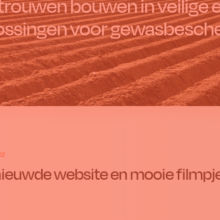
trouwen bouwen in veilige
ossingen voor gewasbesch
22
ieuwde website en mooie filmpjes