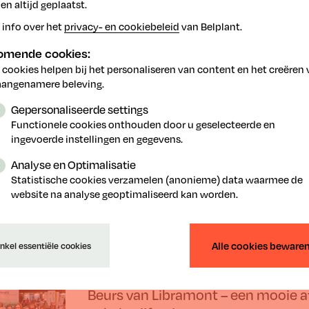
ilmpjes
handigindetuin.be
n altijd geplaatst.
 info over het
privacy- en cookiebeleid
van Belplant.
komende cookies:
 cookies helpen bij het personaliseren van content en het creëren
erug
aangenamere beleving.
Gepersonaliseerde settings
Functionele cookies onthouden door u geselecteerde en
ingevoerde instellingen en gegevens.
Analyse en Optimalisatie
Statistische cookies verzamelen (anonieme) data waarmee de
website na analyse geoptimaliseerd kan worden.
Alle cookies beware
nkel essentiële cookies
7.2026
Beurs van Libramont – een mooie a