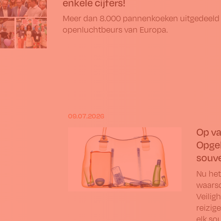
enkele cijfers!
Meer dan 8.000 pannenkoeken uitgedeeld t
openluchtbeurs van Europa.
09.07.2026
Op va
Opgel
souve
Nu het
waarsc
Veilig
reizig
elk so