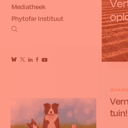
Ver
Mediatheek
opl
Phytofar Instituut
15.04.20
Vern
tuin!