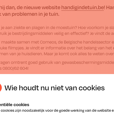
 hij dan, de nieuwe website
handigindetuin.be
! Ha
 van problemen in je tuin.
 je aan ziekte en plagen in de moestuin? Hoe voorkom je s
uik je bestrijdingsmiddelen veilig en effectief? Je vindt d
r maakte samen met Comeos, de Belgische handelssector en 
euke filmpjes. Je vindt er informatie over het belang van het 
en van je huisdieren. Maar je komt ook alles te weten over
ragen omtrent goed gebruik van gewas­beschermings­middel
is 0800/62 604!
Wie houdt nu niet van cookies
ntiële cookies
 cookies zijn noodzakelijk voor de goede werking van de website 