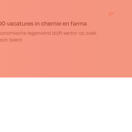
00 vacatures in chemie en farma
onomische tegenwind blijft sector op zoek
sch talent
ond Nieuwe
eving aangenomen rond