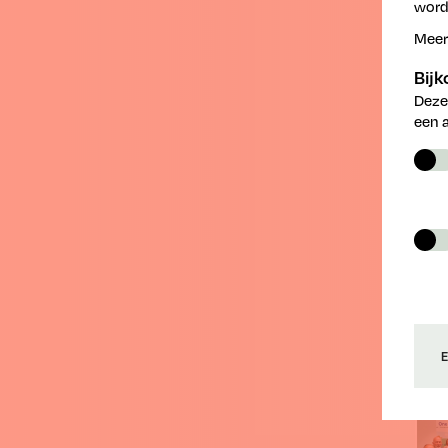
F
worde
Meer
Bij
Deze
T
een 
E
30.0