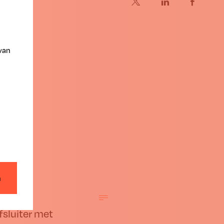
 van
n
fsluiter met