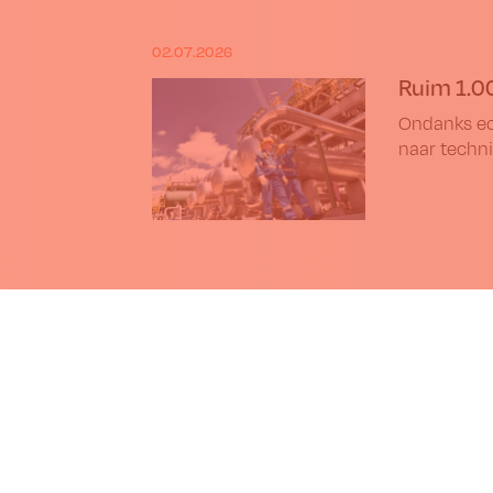
02.07.2026
Ruim 1.0
Ondanks ec
naar techni
7.2026
EU keurt nieuwe wetgeving r
Genomische Technieken goed
Het Europees Parlement heeft wetg