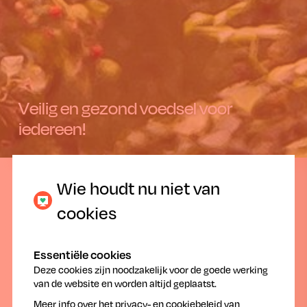
Veilig en gezond voedsel voor
iedereen!
14.02.2019
Wie houdt nu niet van
cookies
Essentiële cookies
Deze cookies zijn noodzakelijk voor de goede werking
van de website en worden altijd geplaatst.
Correct omgaan met
gewasbeschermingsmiddelen: tips van de
Meer info over het
privacy- en cookiebeleid
van