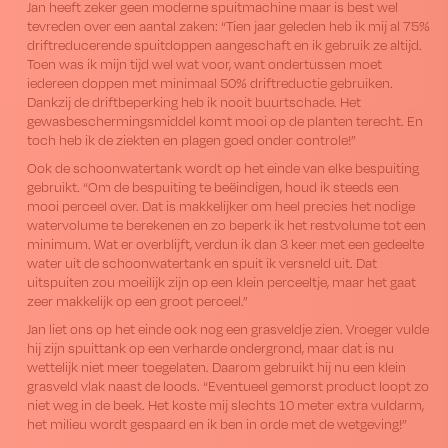
Jan heeft zeker geen moderne spuitmachine maar is best wel
tevreden over een aantal zaken: “Tien jaar geleden heb ik mij al 75%
driftreducerende spuitdoppen aangeschaft en ik gebruik ze altijd.
Toen was ik mijn tijd wel wat voor, want ondertussen moet
iedereen doppen met minimaal 50% driftreductie gebruiken.
Dankzij de driftbeperking heb ik nooit buurtschade. Het
gewasbeschermingsmiddel komt mooi op de planten terecht. En
toch heb ik de ziekten en plagen goed onder controle!”
Ook de schoonwatertank wordt op het einde van elke bespuiting
gebruikt. “Om de bespuiting te beëindigen, houd ik steeds een
mooi perceel over. Dat is makkelijker om heel precies het nodige
watervolume te berekenen en zo beperk ik het restvolume tot een
minimum. Wat er overblijft, verdun ik dan 3 keer met een gedeelte
water uit de schoonwatertank en spuit ik versneld uit. Dat
uitspuiten zou moeilijk zijn op een klein perceeltje, maar het gaat
zeer makkelijk op een groot perceel.”
Jan liet ons op het einde ook nog een grasveldje zien. Vroeger vulde
hij zijn spuittank op een verharde ondergrond, maar dat is nu
wettelijk niet meer toegelaten. Daarom gebruikt hij nu een klein
grasveld vlak naast de loods. “Eventueel gemorst product loopt zo
niet weg in de beek. Het koste mij slechts 10 meter extra vuldarm,
het milieu wordt gespaard en ik ben in orde met de wetgeving!”