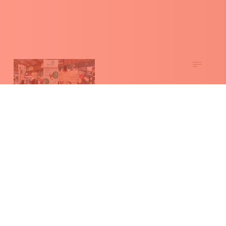
Beleef “van het land tot op je bord” op de Beurs
van Libramont.
Wil je een verrassende ontdekkingstocht maken op de Beurs
van Libramont? Bezoek deze zomer het Platform One Health
van vrijdag 24 tot maandag 27 juli 2026. Samen met 18
partners verken je de boeiende wereld van jouw dagelijkse
voeding!