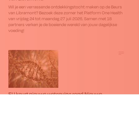
Wil je een verrassende ontdekkingstocht maken op de Beurs
van Libramont? Bezoek deze zomer het Platform One Health
van vrijdag 24 tot maandag 27 juli 2026. Samen met 18
partners verken je de boeiende wereld van jouw dagelijkse
voeding!
EU keurt nieuwe wetgeving rond Nieuwe
Genomische Technieken goed
Het Europees Parlement heeft wetgeving aangenomen rond
Nieuwe Genomische Technieken (NGT’s), die genetisch
materiaal van organismen veranderlijker en nauwkeuriger
wijzigt dan conventionele technieken.