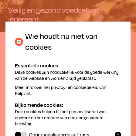
Veilig en gezond voedsel voor
iedereen!
Wie houdt nu niet van
27.03.2020
cookies
Essentiële cookies
Deze cookies zijn noodzakelijk voor de goede werking
van de website en worden altijd geplaatst.
Meer info over het
privacy- en cookiebeleid
van
Belplant.
Huis en tuin
Bijkomende cookies:
Deze cookies helpen bij het personaliseren van
Zoek je producten om je gazon in topconditie te brengen en te
content en het creëren van een aangenamere
houden? Wil je een handige, milieuvriendelijke val voor een
beleving.
eenvoudige controle van de buxusmot op je buxusplanten?
Probeer je na het schoffelen en aanbrengen van een laag schors,
Gepersonaliseerde settings
?