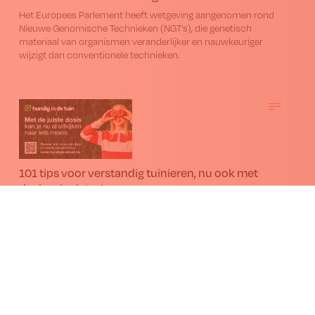
Het Europees Parlement heeft wetgeving aangenomen rond
Nieuwe Genomische Technieken (NGT’s), die genetisch
materiaal van organismen veranderlijker en nauwkeuriger
wijzigt dan conventionele technieken.
101 tips voor verstandig tuinieren, nu ook met
dosiscalculator!
De lente komt eraan! Vertrouw zoals altijd op de website van
Handig in de Tuin en het callcenter om verstandig te
tuinieren. Nieuw dit jaar is de dosiscalculator voor exacte
hoeveelheden gewasbeschermingsmiddel. Bereid je goed
voor!