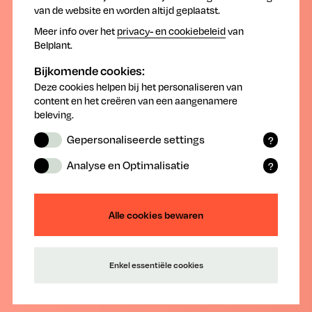
van de website en worden altijd geplaatst.
Meer info over het
privacy- en cookiebeleid
van
Belplant.
Bijkomende cookies:
Deze cookies helpen bij het personaliseren van
content en het creëren van een aangenamere
beleving.
Gepersonaliseerde settings
?
Functionele cookies onthouden door u
Analyse en Optimalisatie
?
geselecteerde en ingevoerde
TOPPS Drift verminderen, flyer
Statistische cookies verzamelen
instellingen en gegevens.
(anonieme) data waarmee de website
na analyse geoptimaliseerd kan worden.
Alle cookies bewaren
De uitgaven TOPPS promoten een combinatie van
oplossingen, goede praktijken, advies, tips en
middelen die het mogelijk maken tegelijk uw bedrijf
zo goed mogelijk te beheren en het milieu te
Enkel essentiële cookies
respecteren.