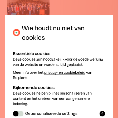
Chemie en kunststoffen spelen cruciale rol
Wie houdt nu niet van
in Vlaams transitieplan voor circulaire
cookies
economie
Essentiële cookies
Van Vlaanderen een Europese koploper maken in de
Deze cookies zijn noodzakelijk voor de goede werking
circulaire economie, waarbij afval de nieuwe
van de website en worden altijd geplaatst.
grondstof is en er meer en beter wordt gerecycleerd.
Meer info over het
privacy- en cookiebeleid
van
Die ambitie is uitgesproken op de Vlaamse Circular
Belplant.
State of the Union. In die circulaire toekomst zullen
chemie en kunststoffen een cruciale rol spelen.
Bijkomende cookies:
Sectorfederatie essenscia vlaanderen ondertekende
Deze cookies helpen bij het personaliseren van
daarom als stuurgroeplid van Vlaanderen Circulair de
content en het creëren van een aangenamere
engagementsverklaring om de circulaire transitie van
beleving.
de Vlaamse economie mee te helpen waarmaken.
Gepersonaliseerde settings
Samen met de Openbare Vlaamse
?