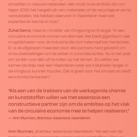
omzetten in nieuwe materialen. Het moet onze ambitie zijn om
tegen 2030 het hergebruik van materialen of de recyclage ervan te
verdubbelen. We hebben daarvoor in Vlaanderen heel wat
expertise en kennis in huis.”
Zuhal Demir,
Vlaams minister van Omgeving en Energie: “In een
circulaire economie winnen we allemaal. Het biedt gigantisch veel
mogelijkheden voor de industrie die zich helemaal kan herdenken.
Er is de afgelopen maanden door alle partners hard gewerkt om
onze doelstellingen om te zetten in concrete acties. Nu is het zaak
om ze één voor één uit te rollen op het terrein. Zo zetten we
samen de stap naar een Vlaanderen waar we materialen langer in
de kringloop kunnen houden. Dat is goed voor het klimaat en biedt
economische kansen.”
“Als een van de trekkers van de werkagenda chemie
en kunststoffen willen we met essenscia een
constructieve partner zijn om de ambities op het vlak
van de circulaire economie mee te helpen realiseren.”
— Ann Wurman, directeur essenscia vlaanderen
Ann Wurman,
directeur essenscia vlaanderen: “Als een van de
trekkers van de werkagenda chemie en kunststoffen willen we