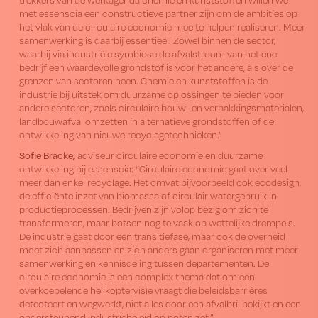
met essenscia een constructieve partner zijn om de ambities op
het vlak van de circulaire economie mee te helpen realiseren. Meer
samenwerking is daarbij essentieel. Zowel binnen de sector,
waarbij via industriële symbiose de afvalstroom van het ene
bedrijf een waardevolle grondstof is voor het andere, als over de
grenzen van sectoren heen. Chemie en kunststoffen is de
industrie bij uitstek om duurzame oplossingen te bieden voor
andere sectoren, zoals circulaire bouw- en verpakkingsmaterialen,
landbouwafval omzetten in alternatieve grondstoffen of de
ontwikkeling van nieuwe recyclagetechnieken.”
Sofie Bracke,
adviseur circulaire economie en duurzame
ontwikkeling bij essenscia: “Circulaire economie gaat over veel
meer dan enkel recyclage. Het omvat bijvoorbeeld ook ecodesign,
de efficiënte inzet van biomassa of circulair watergebruik in
productieprocessen. Bedrijven zijn volop bezig om zich te
transformeren, maar botsen nog te vaak op wettelijke drempels.
De industrie gaat door een transitiefase, maar ook de overheid
moet zich aanpassen en zich anders gaan organiseren met meer
samenwerking en kennisdeling tussen departementen. De
circulaire economie is een complex thema dat om een
overkoepelende helikoptervisie vraagt die beleidsbarrières
detecteert en wegwerkt, niet alles door een afvalbril bekijkt en een
ondersteunend industriebeleid op poten zet.”